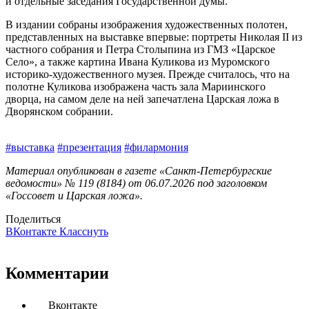
и отдельные заседания Государственной думы.
В издании собраны изображения художественных полотен,
представленных на выставке впервые: портреты Николая II из
частного собрания и Петра Столыпина из ГМЗ «Царское
Село», а также картина Ивана Куликова из Муромского
историко-художественного музея. Прежде считалось, что на
полотне Куликова изображена часть зала Мариинского
дворца, на самом деле на ней запечатлена Царская ложа в
Дворянском собрании.
#выставка
#презентация
#филармония
Материал опубликован в газете «Санкт-Петербургские
ведомости» № 119 (8184) от 06.07.2026 под заголовком
«Госсовет и Царская ложа».
Поделиться
ВКонтакте
Класснуть
Комментарии
Вконтакте