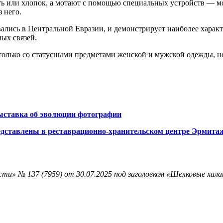
сть или хлопок, а мотают с помощью специальных устройств — м
 него.
овались в Центральной Евразии, и демонстрирует наиболее хара
ных связей.
 только со статусными предметами женской и мужской одежды, н
ыставка об эволюции фотографии
едставлены в реставрационно-хранительском центре Эрмита
ти» № 137 (7959) от 30.07.2025 под заголовком «Шелковые хала