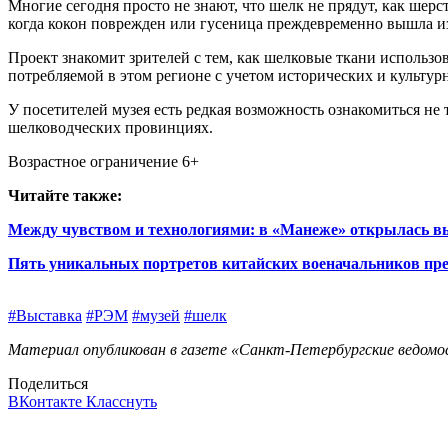
Многие сегодня просто не знают, что шелк не прядут, как шер
когда кокон поврежден или гусеница преждевременно вышла из
Проект знакомит зрителей с тем, как шелковые ткани использ
потребляемой в этом регионе с учетом исторических и культур
У посетителей музея есть редкая возможность ознакомиться не
шелководческих провинциях.
Возрастное ограничение 6+
Читайте также:
Между чувством и технологиями: в «Манеже» открылась в
Пять уникальных портретов китайских военачальников пр
#Выставка
#РЭМ
#музей
#шелк
Материал опубликован в газете «Санкт-Петербургские ведомос
Поделиться
ВКонтакте
Класснуть