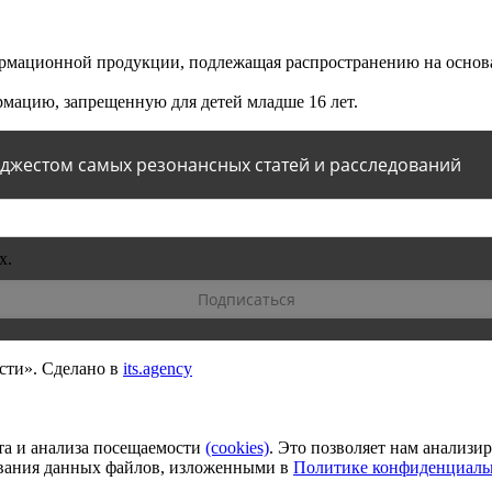
мационной продукции, подлежащая распространению на основа
мацию, запрещенную для детей младше 16 лет.
йджестом самых резонансных статей и расследований
х.
сти».
Сделано в
its.agency
та и анализа посещаемости
(сookies)
. Это позволяет нам анализи
зования данных файлов, изложенными в
Политике конфиденциаль