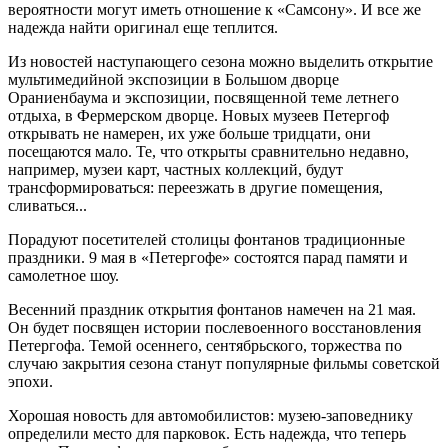
вероятности могут иметь отношение к «Самсону». И все же
надежда найти оригинал еще теплится.
Из новостей наступающего сезона можно выделить открытие
мультимедийной экспозиции в Большом дворце
Ораниенбаума и экспозиции, посвященной теме летнего
отдыха, в Фермерском дворце. Новых музеев Петергоф
открывать не намерен, их уже больше тридцати, они
посещаются мало. Те, что открыты сравнительно недавно,
например, музеи карт, частных коллекций, будут
трансформироваться: переезжать в другие помещения,
сливаться...
Порадуют посетителей столицы фонтанов традиционные
праздники. 9 мая в «Петергофе» состоятся парад памяти и
самолетное шоу.
Весенний праздник открытия фонтанов намечен на 21 мая.
Он будет посвящен истории послевоенного восстановления
Петергофа. Темой осеннего, сентябрьского, торжества по
случаю закрытия сезона станут популярные фильмы советской
эпохи.
Хорошая новость для автомобилистов: музею-заповеднику
определили место для парковок. Есть надежда, что теперь