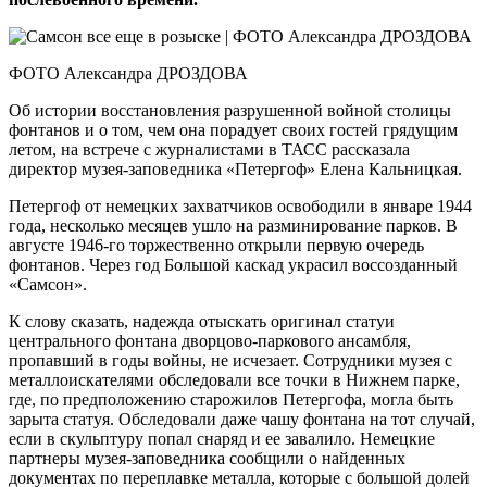
ФОТО Александра ДРОЗДОВА
Об истории восстановления разрушенной войной столицы
фонтанов и о том, чем она порадует своих гостей грядущим
летом, на встрече с журналистами в ТАСС рассказала
директор музея-заповедника «Петергоф» Елена Кальницкая.
Петергоф от немецких захватчиков освободили в январе 1944
года, несколько месяцев ушло на разминирование парков. В
августе 1946-го торжественно открыли первую очередь
фонтанов. Через год Большой каскад украсил воссозданный
«Самсон».
К слову сказать, надежда отыскать оригинал статуи
центрального фонтана дворцово-паркового ансамбля,
пропавший в годы войны, не исчезает. Сотрудники музея с
металлоискателями обследовали все точки в Нижнем парке,
где, по предположению старожилов Петергофа, могла быть
зарыта статуя. Обследовали даже чашу фонтана на тот случай,
если в скульптуру попал снаряд и ее завалило. Немецкие
партнеры музея-заповедника сообщили о найденных
документах по переплавке металла, которые с большой долей