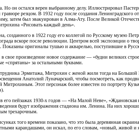
а. Но он остался верен выбранному делу. Иллюстрировал Пастер
и гравюре резцом. В 1932 году после создания Ленинградского 
му, затем был эвакуирован в Алма-Ату. После Великой Отечеств
Митрохина «Рисовать каждый день».
а, созданного в 1922 году его коллегой по Русскому музею Пет
града вскоре пос­ле революции. Центром всей экспозиции о твор
и. Показаны оригиналы тушью и акварелью, поступившие в Русс
 в свое произведение новое содержание — «будни великих стро
ые «спрятаны» за остальными буквами.
трудника Эрмитажа, Митрохин с женой жили тогда на Большой 
свещения Анатолий Луначарский, чтобы посмотреть, как продвиг
 Мит­рохиным. Этот персонаж более известен по портрету Кузь
).
 его пейзажах 1930‑х годов — «На Малой Неве», «Ждановская н
ведения будут изображения стадиона им. Ленина. На них хорош
тным трехарочным.
исунках того времени показано, что это была деревянная окраин
ыми карандашами, он искал, по его словам, «новый, живой и 