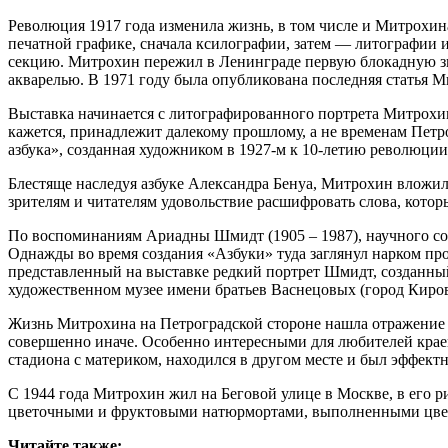
Революция 1917 года изменила жизнь, в том числе и Митрохин
печатной графике, сначала ксилографии, затем — литографии 
секцию. ­Митрохин пережил в Ленинграде первую блокадную зи
акварелью. В 1971 году была опубликована последняя статья 
Выставка начинается с литографированного портрета Мит­рохин
кажется, принадлежит далекому прошлому, а не временам Петро
азбука», созданная художником в 1927‑м к 10‑летию революци
Блестяще наследуя азбуке Александра Бенуа, Митрохин вложил
зрителям и читателям удовольствие расшифровать слова, котор
По воспоминаниям Ариадны Шмидт (1905 – 1987), научного со
Однажды во время создания «Азбуки» туда заглянул нарком про
представленный на выставке редкий портрет Шмидт, созданный
художественном музее имени братьев Васнецовых (город Киров
Жизнь Митрохина на Петроградской стороне нашла отражение в
совершенно иначе. Особенно интересными для любителей крае
стадиона с материком, находился в другом месте и был эффек
С 1944 года Митрохин жил на Беговой улице в Москве, в его р
цветочными и фруктовыми натюрмортами, выполненными цветн
Читайте также: