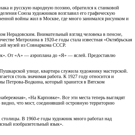
нака и русскую народную поэзию, обратился к станковой
отделения Союза художников возглавил его графическую
енной ­войны жил в Москве, где много занимался рисунком и
ром Нерадовским. Внимательный взгляд человека в пенсне,
честве Мит­рохина в 1920‑е годы стала известная «Октябрьская
кий музей из Совнаркома СССР.
ек». От «А» — аэроплана до «Я» — яслей. Предоставлю
Пушкарской улице, квартира служила художнику мастерской.
ается столь значимая работа. К 1927 году относится и
мы Петрова-Водкина, который хранится в Вятском
абережная», «На Карповке». Все эти места теперь выглядят
о видно, что мост, соединявший островную территорию
а столицы. В 1960‑е годы художник много работал над
ясный изобразительный язык».