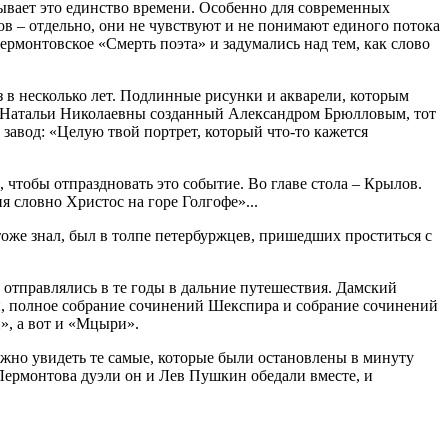
ывает это единство времени. Особенно для современных
тов – отдельно, они не чувствуют и не понимают единого потока
ермонтовское «Смерть поэта» и задумались над тем, как слово
з в несколько лет. Подлинные рисунки и акварели, которым
ет Натальи Николаевны созданный Александром Брюлловым, тот
завод: «Целую твой портрет, который что-то кажется
 чтобы отпраздновать это событие. Во главе стола – Крылов.
 словно Христос на горе Голгофе»...
оже знал, был в толпе петербуржцев, пришедших проститься с
 отправлялись в те годы в дальние путешествия. Дамский
ой, полное собрание сочинений Шекспира и собрание сочинений
», а вот и «Мцыри».
ожно увидеть те самые, которые были остановлены в минуту
Лермонтова дуэли он и Лев Пушкин обедали вместе, и