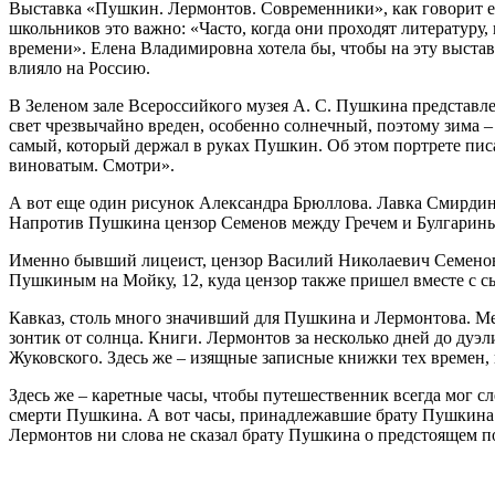
Выставка «Пушкин. Лермонтов. Современники», как говорит ее
школьников это важно: «Часто, когда они проходят литературу,
времени». Елена Владимировна хотела бы, чтобы на эту выстав
влияло на Россию.
В Зеленом зале Всероссийкого музея А. С. Пушкина представле
свет чрезвычайно вреден, особенно солнечный, поэтому зима 
самый, который держал в руках Пушкин. Об этом портрете пис
виноватым. Смотри».
А вот еще один рисунок Александра Брюллова. Лавка Смирдина 
Напротив Пушкина цензор Семенов между Гречем и Булгариным, 
Именно бывший лицеист, цензор Василий Николаевич Семенов о
Пушкиным на Мойку, 12, куда цензор также пришел вместе с с
Кавказ, столь много значивший для Пушкина и Лермонтова. Ме
зонтик от солнца. Книги. Лермонтов за несколько дней до ду
Жуковского. Здесь же – изящные записные книжки тех времен,
Здесь же – каретные часы, чтобы путешественник всегда мог с
смерти Пушкина. А вот часы, принадлежавшие брату Пушкина Л
Лермонтов ни слова не сказал брату Пушкина о предстоящем по