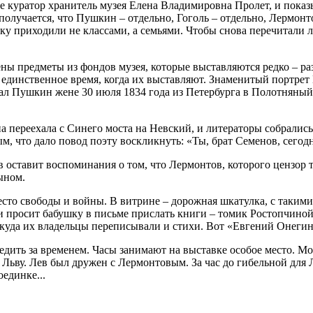
 куратор хранитель музея Елена Владимировна Пролет, и показ
 получается, что Пушкин – отдельно, Гоголь – отдельно, Лермон
ку приходили не классами, а семьями. Чтобы снова перечитали л
ны предметы из фондов музея, которые выставляются редко – ра
– единственное время, когда их выставляют. Знаменитый портр
ал Пушкин жене 30 июля 1834 года из Петербурга в Полотняный 
переехала с Синего моста на Невский, и литераторы собрались,
что дало повод поэту воскликнуть: «Ты, брат Семенов, сегодня
ставит воспоминания о том, что Лермонтов, которого цензор т
ыном.
сто свободы и войны. В витрине – дорожная шкатулка, с такими
эли просит бабушку в письме прислать книги – томик Ростопчин
 куда их владельцы переписывали и стихи. Вот «Евгений Онегин
ледить за временем. Часы занимают на выставке особое место. М
ьву. Лев был дружен с Лермонтовым. За час до гибельной для 
единке...