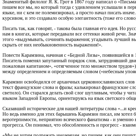
Знаменитый филолог Я. К. Грот в 1867 году написал о «Письма
пишем все мы, но который тогда с удивлением услышали в пер
языке, ни с кем не полемизировал, а просто начал писать ина
курсивом, и это создавало особую элегантность (тоже его слово
Писать так, как говорят, - такова была главная его идея. Но 
нам в книгах, которые передавали все оттенки живой речи. Зна
этого «выдумывать, сочинять выражения; угадывать лучший выб
скрыть от них необыкновенность выражения!».
Повести Карамзина, начиная с «Бедной Лизы», появившейся в 1
Писатель поменял запутанный порядок слов, затруднявший дви
пожалован капитаном», «отягченное тело множеством трудов»)
между определением и определяемым словом («небесным упояете
Карамзин освободился от архаичных церковнославянских слов и 
текст французские слова и фразы; калькировал французские сло
светило). Он старался делать свой слог шутливым, чтобы у ч
языком Западной Европы, ориентируясь на язык светского обще
Сказавший исторические для нашей литературы слова «...и крес
Но ведь именно для этих барышень Карамзин писал, им хотел б
веротерпимости, неприятию всяческого фанатизма - и умению 
прогресса. Он понимал, что обособленность и прогресс - вза
«Мы не хотим подражать иноземцам, но пишем, как они пишут: 