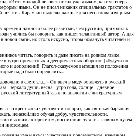
на: «Этот молодой человек писал уже языком, каким теперь
 реформы языка. Он не писал никаких специальных трактатов о
ой печати - Карамзин выделял важные для него слова изящным
ому времени намного более развитый, чем русский, приходил к
 люди учились бы говорить, как пишет талантливый автор. А для
 новой связи, но столь искусно, чтобы обмануть читателей и
нников читать, говорить и даже писать на родном языке.
е внутри причастных и деепричастных оборотов («будучи он
емого и дополнений. Глагол-сказуемое вытащил из положения
торые надо было определить...
вольно в свете зла...» Он ввел в моду вставлять в русский
 - зеркало души, весна - утро года, солнце - дневное
л русский литературный язык по аналогии с литературным
 - его крестьянка чувствует и говорит, как светская барышня.
кать, неназойливо обучая добру, чувствительности,
асил высшим авторитетом, воспитание чувств - главным путем
ии иноземцам.
 образцы ума и вкуса; участвуем в повсеместном, взаимном