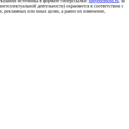
 указании источника в формате гиперссылки:
spbvedomosti.ru
, за
 интеллектуальной деятельности) охраняются в соответствии с
, рекламных или иных целях, а равно их изменение,