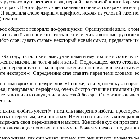
х русского путешественника», первой знаменитой книге Карамзи
вый раз». В этой фразе существенная особенность карамзинской
че. Я выделила слово жирным шрифтом, исходя из условий газетн
) текстов.
русское общество говорило по-французски. Французский язык, к т
чит, надо было написать русские книги, читая которые, русские
ор слов; давать старым некоторый новый смысл, предлагать их в
792 году, и стали книгами, учившими и научившими соотечестве
жение мысли, на логичный и ясный. Подлежащее, часто стоявше
, он передвинул в начало предложения, поставил впереди сказу
 нектаром»). Определения стал ставить перед теми словами, ко
громоздких канцеляризмов: «Понеже, в силу, поелику - творят до
ва; придумывал перифразы, очень быстро ставшие штампами (глаза
итателя возникало ощущение дружеской беседы. Он организовыва
ства.
тьянки любить умеют!», писатель намеренно избегал просторечия
ыть интересным, ими понятым. Именно их писатель хотел развле
выражать свои переживания и мысли. Женский вкус он провозгл
имоисключающие понятия, и потому не боялся упреков в подражан
ибо живем, как они живут; читаем, что они читают; имеем те же