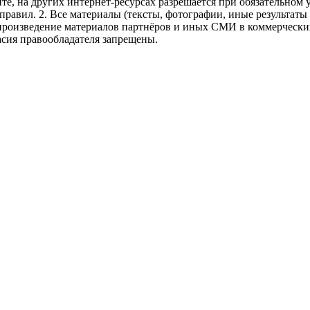
те, на других интернет-ресурсах разрешается при обязательном
правил.
2. Все материалы (тексты, фотографии, иные результаты
произведение материалов партнёров и иных СМИ в коммерческих
асия правообладателя запрещены.