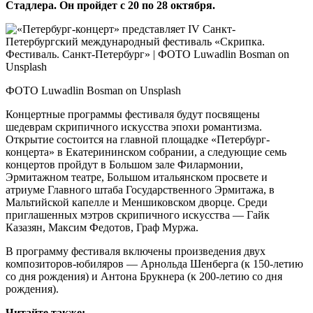
Стадлера. Он пройдет с 20 по 28 октября.
ФОТО Luwadlin Bosman on Unsplash
Концертные программы фестиваля будут посвящены
шедеврам скрипичного искусства эпохи романтизма.
Открытие состоится на главной площадке «Петербург-
концерта» в Екатерининском собрании, а следующие семь
концертов пройдут в Большом зале Филармонии,
Эрмитажном театре, Большом итальянском просвете и
атриуме Главного штаба Государственного Эрмитажа, в
Мальтийской капелле и Меншиковском дворце. Среди
приглашенных мэтров скрипичного искусства — Гайк
Казазян, Максим Федотов, Граф Муржа.
В программу фестиваля включены произведения двух
композиторов-­юбиляров — Арнольда Шенберга (к 150‑летию
со дня рождения) и Антона Брукнера (к 200‑летию со дня
рождения).
Читайте также: