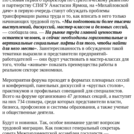
и партнерству СПбГУ Анастасии Ярмош, на «Михайловской
даче» в первую очередь станут обсуждать проблемы
трансформации рынка труда и то, как вписать в него только
начинающих трудовой путь. «
Мы подготовили более тысячи
выступлений, дискуссий, мастер-классов и деловых сессий,
— сообщила она. —
На рынке труда главной ценностью
остается человек, и сейчас необходимы горизонтальные и
вертикальные социальные лифты для того, чтобы найти
для него место
». Заинтересованность в обсуждении такой
тематики выразили и представители предприятий-
работодателей — они будут участвовать в мастер-классах для
того, чтобы «живьем» показать преимущества работы в
реальном секторе экономики.
Мероприятия форума проходят в форматах пленарных сессий
и конференций, панельных дискуссий и «круглых столов»,
практикумов и профильных совещаний для специалистов.
Всего на форуме организовано 47 деловых секций, а выступят
на них 734 спикера, среди которых представители влас­ти,
бизнеса, профсоюзов и системы образования, а также ученые
и общественные деятели.
Будут и новинки. Так, особое внимание уделят вопросам
трудовой миграции. Как пояснил генеральный секретарь
совета Межпарламентской ассамблеи государств —