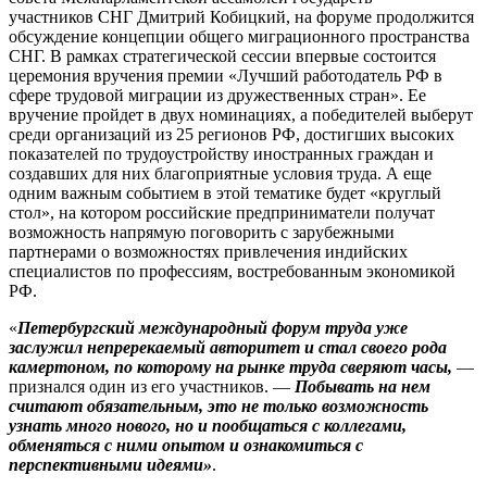
участников СНГ Дмитрий Кобицкий, на форуме продолжится
обсуждение концепции общего миграционного пространства
СНГ. В рамках стратегической сессии впервые состоится
церемония вручения премии «Лучший работодатель РФ в
сфере трудовой миграции из дружественных стран». Ее
вручение пройдет в двух номинациях, а победителей выберут
среди организаций из 25 регионов РФ, достигших высоких
показателей по трудоустройству иностранных граждан и
создавших для них благоприятные условия труда. А еще
одним важным событием в этой тематике будет «круглый
стол», на котором российские предприниматели получат
возможность напрямую поговорить с зарубежными
партнерами о возможностях привлечения индийских
специалистов по профессиям, востребованным экономикой
РФ.
«
Петербургский международный форум труда уже
заслужил непререкаемый авторитет и стал своего рода
камертоном, по которому на рынке труда сверяют часы,
—
признался один из его участников. —
Побывать на нем
считают обязательным, это не только возможность
узнать много нового, но и пообщаться с коллегами,
обменяться с ними опытом и ознакомиться с
перспективными идеями»
.