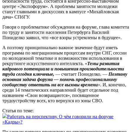
безопасности труда, состоятся в конгрессно-выставочном
центре «Экспофорум». А проб­лемы занятости молодежи
станут главными в дискуссиях в кампусе «Михайловская
дача» СПбГУ.
Говоря о проблематике обсуждения на форуме, глава комитета
по труду и занятости населения Петербурга Василий
Пониделко заявил, что «все взоры устремлены в будущее».
А поэтому принципиально важное значение будут иметь
программа по миграционным процессам внутри СНГ, сессии
по молодежной тематике и возможностям использования в
рекрутинге искусственного интеллекта. «
Темы развития
кадрового потенциала и повышения производительности
труда сегодня ключевые,
— считает Пониделко. —
Поэтому
основная задача форума — помочь профессиональному
сообществу ответить на все вызовы времени
». И, конечно,
среди 14 тематических направлений будет отдельное под
названием «Свои возвращаются», посвященное
трудоустройству всех, кто вернулся из зоны СВО.
Статья по теме:
Работать на перспективу. О чём говорили на форуме
«Кадры»?
По словам первого проректора по стратегическому развитию