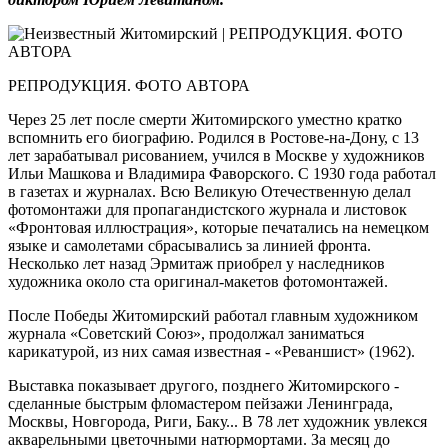
РЕПРОДУКЦИЯ. ФОТО АВТОРА
Через 25 лет после смерти Житомирского уместно кратко
вспомнить его биографию. Родился в Ростове-на-Дону, с 13
лет зарабатывал рисованием, учился в Москве у художников
Ильи Машкова и Владимира Фаворского. С 1930 года работал
в газетах и журналах. Всю Великую Отечественную делал
фотомонтажи для пропагандистского журнала и листовок
«Фронтовая иллюстрация», которые печатались на немецком
языке и самолетами сбрасывались за линией фронта.
Несколько лет назад Эрмитаж приобрел у наследников
художника около ста оригинал-макетов фотомонтажей.
После Победы Житомирский работал главным художником
журнала «Советский Союз», продолжал заниматься
карикатурой, из них самая известная - «Реваншист» (1962).
Выставка показывает другого, позднего Житомирского -
сделанные быстрым фломастером пейзажи Ленинграда,
Москвы, Новгорода, Риги, Баку... В 78 лет художник увлекся
акварельными цветочными натюрмортами. За месяц до