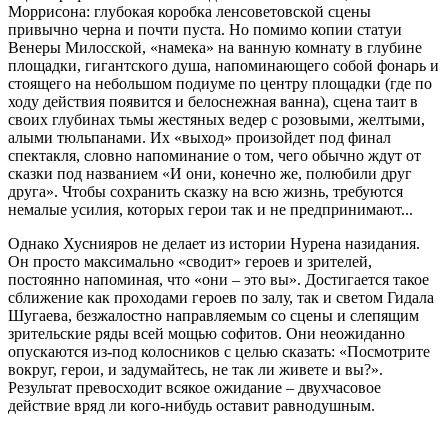
Моррисона: глубокая коробка ленсоветовской сцены
привычно черна и почти пуста. Но помимо копии статуи
Венеры Милосской, «намека» на ванную комнату в глубине
площадки, гигантского душа, напоминающего собой фонарь и
стоящего на небольшом подиуме по центру площадки (где по
ходу действия появится и белоснежная ванна), сцена таит в
своих глубинах тьмы жестяных ведер с розовыми, желтыми,
алыми тюльпанами. Их «выход» произойдет под финал
спектакля, словно напоминание о том, чего обычно ждут от
сказки под названием «И они, конечно же, полюбили друг
друга». Чтобы сохранить сказку на всю жизнь, требуются
немалые усилия, которых герои так и не предпринимают...
Однако Хуснияров не делает из истории Нурена назидания.
Он просто максимально «сводит» героев и зрителей,
постоянно напоминая, что «они – это вы». Достигается такое
сближение как проходами героев по залу, так и светом Гидала
Шугаева, безжалостно направляемым со сцены и слепящим
зрительские ряды всей мощью софитов. Они неожиданно
опускаются из-под колосников с целью сказать: «Посмотрите
вокруг, герои, и задумайтесь, не так ли живете и вы?».
Результат превосходит всякое ожидание – двухчасовое
действие вряд ли кого-нибудь оставит равнодушным.