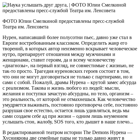
ФОТО Юлии Смелкиной предоставлены пресс-службой
Театра им. Ленсовета
Нурен, написавший более полусотни пьес, давно уже стал в
Европе востребованным классиком. Определить жанр его
творений, в которых автор неизменно вскрывает человеческое
нутро, препарирует отношения между мужчинами и
женщинами, ставит героям, да и всему человечеству
«диагнозы», на первый взгляд, не совместимые с жизнью, не
так-то просто. Трагедия нуреновских героев состоит в том,
что они не могут договориться не только с партнерами, но и
сами с собой. Пожалуй, драмы Нурена – крутой замес абсурда
с реализмом. Такова и жизнь любого из людей: мысли,
желания и поступки зачастую абсурдны, но тело, организм –
это реальность, от которой не отмахнешься. Как человечество
умудряется выживать, постоянно противореча себе, постоянно
разрушая свое естество, остается лишь удивляться, ведь мы
сами создаем себе ад при жизни – одним лишь неумением
услышать стон, жалобу, SOS того, кто дышит в наше плечо...
В редактированной театром истории The Demons Нурена —
Хусниярова две семейные пары не только давно живут в