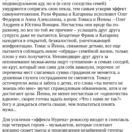
индивидуальном аду, но и (в силу соседства семей)
умудряются сопрягать свои пекла, тем самым ускоряя эффект
самоуничтожения. Роли Франка и Катарины исполняют Олег
Федоров и Анна Алексахина, а роли Томаса и Йенны – Олег
Андреев и Юстина Вонщик. Несчастны они вроде бы по-
разному, но все по той же причине – услышать друг друга
супруги даже не пытаются. Бездетные Франк и Катарина
находятся в открытой, безжалостной, уничтожающей
конфронтации. Томас и Йенна, связанные детьми, все еще
пытаются соблюдать некие «обряды» семейной жизни, только
плохо у них получается. Ненавидящие друг друга за
непонимание мужья-жены ищут «утешения» в семьях соседей,
но круг, который они сами для себя замкнули, порочен: от
перемены мест слагаемых сумма страдания не меняется, а
душевная глухота состраданием не сменяется. Томасу
осточертели жена и забота о детях, его слова «ты ничего не
знаешь обо мне» звучат справедливым обвинением, хотя и не
достигают цели. Йенна, не менее несчастная от «одиночества
вдвоем», скорее готова задать вопрос «Что с нами не так?»
богу и дождаться ответа свыше, чем попытаться понять
мужа...
Для усиления «эффекта Нурена» режиссер вводит в спектакль
еще четверых героев – музыкантов, которые сплетают
воедино сюжет пьесы и произведения незабвенной группы