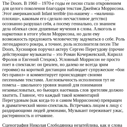
The Doors. В 1960 – 1970-е годы ее песни стали откровением
для целого поколения благодаря текстам Джеймса Моррисона.
Этот американский Infant terrible (по-нашему – «мальчиш-
плохиш», каковым его сделало несчастливое детство)
осознанно разрушал себя, а посему гениально, со знанием
дела облекал свои душевные мучения в слова. Алкоголь и
наркотики в итоге убили Моррисона, но дали ему
возможность предложить человечеству задуматься о себе. Роль
легендарного рокера, а точнее, роль исполнителя песен The
Doors, Хуснияров поручил актеру Сергею Перегудову (прочие
действующие музыканты – это Роман Кочержевский, Кирилл
Фролов и Евгений Стецюк). Условный Моррисон не просто
поет в спектакле: он (реален, но далеко не всегда зрим
героями) на короткой дистанции наблюдает супружеские «бои
без правил» и комментирует происходящее своими
песенными текстами. Англоязычность исполнения тут не
помеха – школьного уровня знаний для понимания
незамысловатых, но бьющих наотмашь слов зрителям должно
хватить. Главное, что каждый такой комментарий
Перегудовым (как когда-то и самим Моррисоном) превращен
в драматический мини-спектакль. Встречаясь лицом к лицу с
раздирающими людей демонами, Музыкант переживает ужас,
растерянность и отчаяние.
Сценография Николая Слободяника незатейлива, как и слова