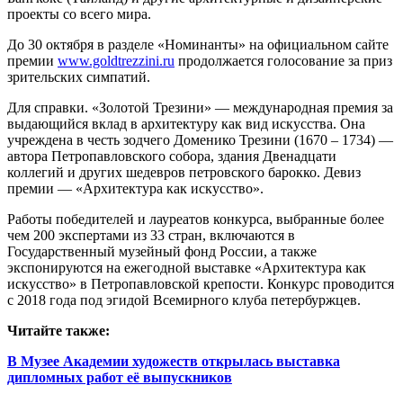
проекты со всего мира.
До 30 октября в разделе «Номинанты» на официальном сайте
премии
www.goldtrezzini.ru
продолжается голосование за приз
зрительских симпатий.
Для справки. «Золотой Трезини» — международная премия за
выдающийся вклад в архитектуру как вид искусства. Она
учреждена в честь зодчего Доменико Трезини (1670 – 1734) —
автора Петропавловского собора, здания Двенадцати
коллегий и других шедевров петровского барокко. Девиз
премии — «Архитектура как искусство».
Работы победителей и лауреатов конкурса, выбранные более
чем 200 экспертами из 33 стран, включаются в
Государственный музейный фонд России, а также
экспонируются на ежегодной выставке «Архитектура как
искусство» в Пет­ропавловской крепости. Конкурс проводится
с 2018 года под эгидой Всемирного клуба петербуржцев.
Читайте также:
В Музее Академии художеств открылась выставка
дипломных работ её выпускников