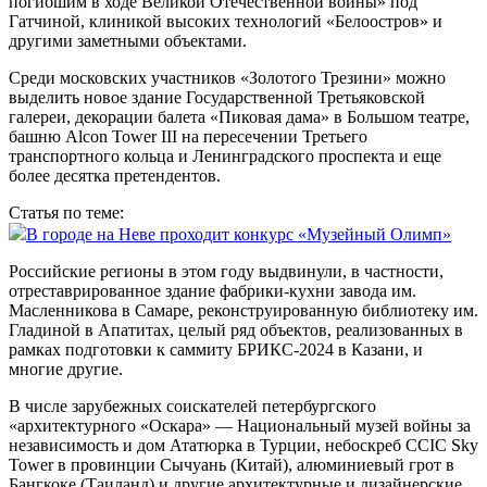
погибшим в ходе Великой Отечественной войны» под
Гатчиной, клиникой высоких технологий «Белоостров» и
другими заметными объектами.
Среди московских участников «Золотого Трезини» можно
выделить новое здание Государственной Третьяковской
галереи, декорации балета «Пиковая дама» в Большом театре,
башню Alcon Tower III на пересечении Третьего
транспортного кольца и Ленинградского проспекта и еще
более десятка претендентов.
Статья по теме:
В городе на Неве проходит конкурс «Музейный Олимп»
Российские регионы в этом году выдвинули, в частности,
отреставрированное здание фабрики-кухни завода им.
Масленникова в Самаре, реконструированную библиотеку им.
Гладиной в Апатитах, целый ряд объектов, реализованных в
рамках подготовки к саммиту БРИКС-2024 в Казани, и
многие другие.
В числе зарубежных соискателей петербургского
«архитектурного «Оскара» — Национальный музей войны за
независимость и дом Ататюрка в Турции, небоскреб CCIC Sky
Tower в провинции Сычуань (Китай), алюминиевый грот в
Бангкоке (Таиланд) и другие архитектурные и дизайнерские