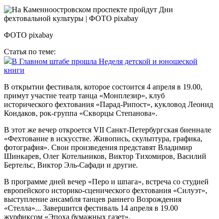
ФОТО pixabay
Статья по теме:
В Главном штабе прошла Неделя детской и юношеской
книги
В открытии фестиваля, которое состоится 4 апреля в 19.00,
примут участие театр танца «Монплезир», клуб
исторического фехтования «Парад-Рипост», кукловод Леонид
Кондаков, рок-группа «Скворцы Степанова».
В этот же вечер откроется VII Санкт-Петербургская биеннале
«Фехтование в искусстве. Живопись, скульптура, графика,
фотография». Свои произведения представят Владимир
Шинкарев, Олег Котельников, Виктор Тихомиров, Василий
Бертельс, Виктор Эль-Сафади и другие.
В программе дней вечер «Перо и шпага», встреча со студией
европейского историко-сценического фехтования «Силуэт»,
выступление ансамбля танцев раннего Возрождения
«Стелла»... Завершится фестиваль 14 апреля в 19.00
журфиксом «Эпоха бумажных газет».