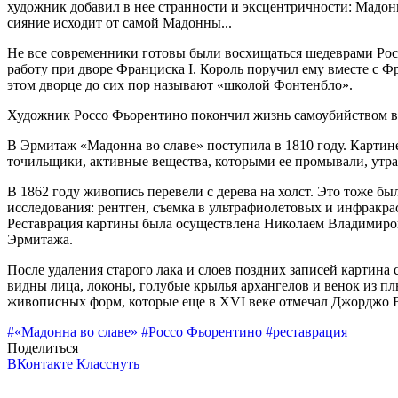
художник добавил в нее странности и эксцентричности: Мадонн
сияние исходит от самой Мадонны...
Не все современники готовы были восхищаться шедеврами Рос
работу при дворе Франциска I. Король поручил ему вместе с 
этом дворце до сих пор называют «школой Фонтенбло».
Художник Россо Фьорентино покончил жизнь самоубийством в 
В Эрмитаж «Мадонна во славе» поступила в 1810 году. Картине,
точильщики, активные вещества, которыми ее промывали, утраты
В 1862 году живопись перевели с дерева на холст. Это тоже б
исследования: рентген, съемка в ультрафиолетовых и инфракр
Реставрация картины была осуществлена Николаем Владимиро
Эрмитажа.
После удаления старого лака и слоев поздних записей картина
видны лица, локоны, голубые крылья архангелов и венок из пл
живописных форм, которые еще в XVI веке отмечал Джорджо 
#«Мадонна во славе»
#Россо Фьорентино
#реставрация
Поделиться
ВКонтакте
Класснуть