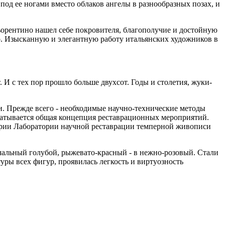
под ее ногами вместо облаков ангелы в разнообразных позах, и
ьорентино нашел себе покровителя, благополучие и достойную
о. Изысканную и элегантную работу итальянских художников в
 И с тех пор прошло больше двухсот. Годы и столетия, жуки-
и. Прежде всего - необходимые научно-технические методы
абатывается общая концепция реставрационных мероприятий.
рии Лаборатории научной реставрации темперной живописи
ачальный голубой, рыжевато-красный - в нежно-розовый. Стали
уры всех фигур, проявилась легкость и виртуозность