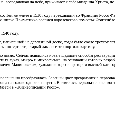
а, восседающая на небе, прижимает к себе младенца Христа, но 
со. Тем не менее в 1530 году переехавший во Францию Россо Ф
Франческо Приматиччо росписи королевского поместья Фонтенбл
1540 году.
 написанной на деревянной доске, тогда было около трехсот лет.
, потертости, старый лак - все это портило картину.
ыло давно. Сейчас появились новые щадящие способы реставраци
асных лучах, макро- и микросъемка, на основании которых разр
вичем Малиновским, художником-реставратором высшей катего
 совершенно преобразилась. Зеленый цвет превратился в первон
юща на голове одного из путти. Выявились первоначальные конт
Вазари в «Жизнеописании Россо».