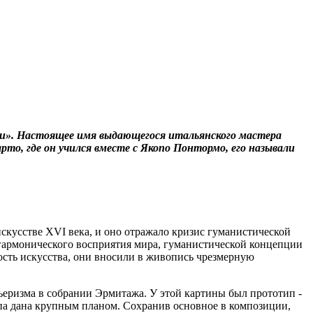
ии». Настоящее имя выдающегося итальянского мастера
рто, где он учился вместе с Якопо Понтормо, его называли
кусстве XVI века, и оно отражало кризис гуманистической
гармонического восприятия мира, гуманистической концепции
ость искусства, они вносили в живопись чрезмерную
ньеризма в собрании Эрмитажа. У этой картины был прототип -
ппа дана крупным планом. Сохранив основное в композиции,