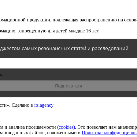
мационной продукции, подлежащая распространению на основа
мацию, запрещенную для детей младше 16 лет.
йджестом самых резонансных статей и расследований
х.
сти».
Сделано в
its.agency
та и анализа посещаемости
(сookies)
. Это позволяет нам анализи
зования данных файлов, изложенными в
Политике конфиденциаль