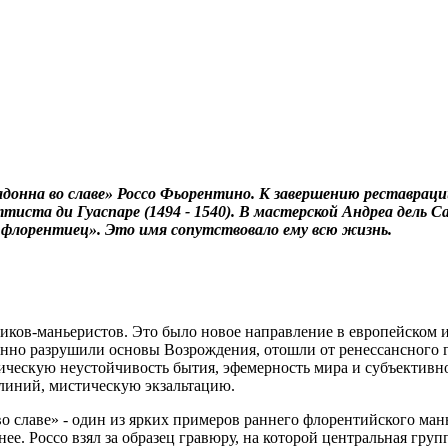
адонна во славе» Россо Фьорентино. К завершению реставрац
ста ди Гуаспаре (1494 - 1540). В мастерской Андреа дель Са
 флорентиец». Это имя сопутствовало ему всю жизнь.
ов-маньеристов. Это было новое направление в европейском ис
нно разрушили основы Возрождения, отошли от ренессансного 
ическую неустойчивость бытия, эфемерность мира и субъективн
линий, мистическую экзальтацию.
во славе» - один из ярких примеров раннего флорентийского ма
е. Россо взял за образец гравюру, на которой центральная гру