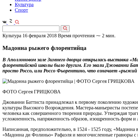
Культура
Спорт
Культура
16 февраля 2018
Время прочтения ⁓ 2 мин.
Мадонна рыжего флорентийца
В Аполлоновом зале Зимнего дворца открылась выставка «М
флорентийской школы было другим. Его звали Джованни Батти
просто Россо, или Россо Фьорентино, что означает «рыжий
ФОТО Сергея ГРИЦКОВА
Джованни Баттиста принадлежал к первому поколению художник
культуры Высокого Возрождения. Мастера-маньеристы постепе
человека как совершенного творения природы. Утверждая траг
усложненность, напряженность образов, изощренность форм и 
Написанная, предположительно, в 1524 - 1525 году, «Мадонна 
«Мадонна ди Фолиньо» Рафаэля и многочисленные гравюры с не