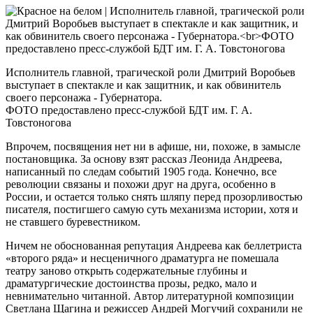
Исполнитель главной, трагической роли Дмитрий Воробьев
выступает в спектакле и как защитник, и как обвинитель
своего персонажа - Губернатора.
ФОТО предоставлено пресс-службой БДТ им. Г. А.
Товстоногова
Впрочем, посвящения нет ни в афише, ни, похоже, в замысле
постановщика. За основу взят рассказ Леонида Андреева,
написанный по следам событий 1905 года. Конечно, все
революции связаны и похожи друг на друга, особенно в
России, и остается только снять шляпу перед прозорливостью
писателя, постигшего самую суть механизма истории, хотя и
не ставшего буревестником.
Ничем не обоснованная репутация Андреева как беллетриста
«второго ряда» и несценичного драматурга не помешала
театру заново открыть содержательные глубины и
драматургические достоинства прозы, редко, мало и
невнимательно читанной. Автор литературной композиции
Светлана Щагина и режиссер Андрей Могучий сохранили не