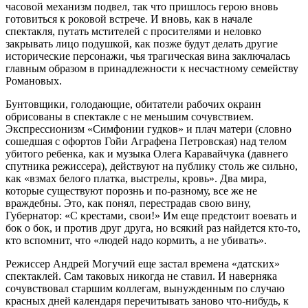
часовой механизм подвел, так что пришлось герою вновь
готовиться к роковой встрече. И вновь, как в начале
спектакля, путать мстителей с просителями и неловко
закрывать лицо подушкой, как позже будут делать другие
исторические персонажи, чья трагическая вина заключалась
главным образом в принадлежности к несчастному семейству
Романовых.
Бунтовщики, голодающие, обитатели рабочих окраин
обрисованы в спектакле с не меньшим сочувствием.
Экспрессионизм «Симфонии гудков» и плач матери (словно
сошедшая с офортов Гойи Аграфена Петровская) над телом
убитого ребенка, как и музыка Олега Каравайчука (давнего
спутника режиссера), действуют на публику столь же сильно,
как «взмах белого платка, выстрелы, кровь». Два мира,
которые существуют порознь и по-разному, все же не
враждебны. Это, как понял, перестрадав свою вину,
Губернатор: «С крестами, свои!» Им еще предстоит воевать и
бок о бок, и против друг друга, но всякий раз найдется кто-то,
кто вспомнит, что «людей надо кормить, а не убивать».
Режиссер Андрей Могучий еще застал времена «датских»
спектаклей. Сам таковых никогда не ставил. И наверняка
сочувствовал старшим коллегам, вынужденным по случаю
красных дней календаря перечитывать заново что-нибудь, к