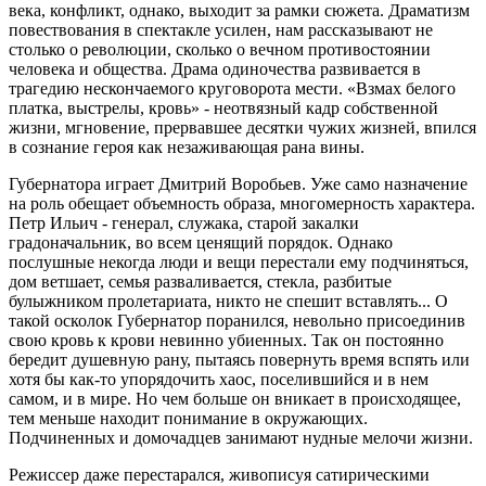
века, конфликт, однако, выходит за рамки сюжета. Драматизм
повествования в спектакле усилен, нам рассказывают не
столько о революции, сколько о вечном противостоянии
человека и общества. Драма одиночества развивается в
трагедию нескончаемого круговорота мести. «Взмах белого
платка, выстрелы, кровь» - неотвязный кадр собственной
жизни, мгновение, прервавшее десятки чужих жизней, впился
в сознание героя как незаживающая рана вины.
Губернатора играет Дмитрий Воробьев. Уже само назначение
на роль обещает объемность образа, многомерность характера.
Петр Ильич - генерал, служака, старой закалки
градоначальник, во всем ценящий порядок. Однако
послушные некогда люди и вещи перестали ему подчиняться,
дом ветшает, семья разваливается, стекла, разбитые
булыжником пролетариата, никто не спешит вставлять... О
такой осколок Губернатор поранился, невольно присоединив
свою кровь к крови невинно убиенных. Так он постоянно
бередит душевную рану, пытаясь повернуть время вспять или
хотя бы как-то упорядочить хаос, поселившийся и в нем
самом, и в мире. Но чем больше он вникает в происходящее,
тем меньше находит понимание в окружающих.
Подчиненных и домочадцев занимают нудные мелочи жизни.
Режиссер даже перестарался, живописуя сатирическими