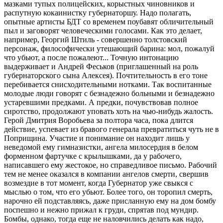
мазками тупых полицейских, корыстных чиновников и
распутную кокаинистку губернаторшу. Надо полагать,
опытные артисты БДТ со временем поубавят обличительный
пыл и заговорят человеческими голосами. Как это делает,
например, Георгий Штиль - совершенно толстовский
персонаж, философически утешающий барина: мол, пожалуй
что убьют, а после пожалеют... Точную интонацию
выдерживает и Андрей Феськов (приглашенный на роль
губернаторского сына Алексея). Почтительность в его тоне
перебивается снисходительными нотками. Так воспитанные
молодые люди говорят с безнадежно больными и безнадежно
устаревшими предками. А предки, почувствовав полное
сиротство, продолжают уповать хоть на чью-нибудь жалость.
Герой Дмитрия Воробьева за полтора часа, пока длится
действие, успевает из бравого генерала превратиться чуть не в
Поприщина. Участие и понимание он находит лишь у
неведомой ему гимназистки, ангела милосердия в белом
форменном фартучке с крылышками, да у рабочего,
написавшего ему жестокое, но справедливое письмо. Рабочий
тем не менее оказался в компании ангелов смерти, свершив
возмездие в тот момент, когда Губернатор уже свыкся с
мыслью о том, что его убьют. Более того, он торопил смерть,
нарочно ей подставляясь, даже присланную ему на дом бомбу
поспешно и нежно прижал к груди, спрятав под мундир.
Бомбы, однако, тогда еще не наловчились делать как надо,