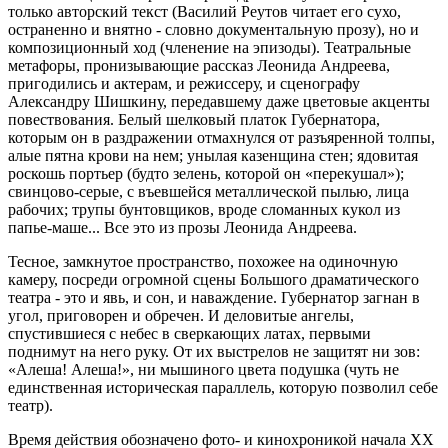
только авторский текст (Василий Реутов читает его сухо,
остраненно и внятно - словно документальную прозу), но и
композиционный ход (членение на эпизоды). Театральные
метафоры, пронизывающие рассказ Леонида Андреева,
пригодились и актерам, и режиссеру, и сценографу
Александру Шишкину, передавшему даже цветовые акценты
повествования. Белый шелковый платок Губернатора,
которым он в раздражении отмахнулся от разъяренной толпы,
алые пятна крови на нем; унылая казенщина стен; ядовитая
роскошь портьер (будто зелень, которой он «перекушал»);
свинцово-серые, с въевшейся металлической пылью, лица
рабочих; трупы бунтовщиков, вроде сломанных кукол из
папье-маше... Все это из прозы Леонида Андреева.
Тесное, замкнутое пространство, похожее на одиночную
камеру, посреди огромной сцены Большого драматического
театра - это и явь, и сон, и наваждение. Губернатор загнан в
угол, приговорен и обречен. И деловитые ангелы,
спустившиеся с небес в сверкающих латах, первыми
поднимут на него руку. От их выстрелов не защитят ни зов:
«Алеша! Алеша!», ни мышиного цвета подушка (чуть не
единственная историческая параллель, которую позволил себе
театр).
Время действия обозначено фото- и кинохроникой начала XX