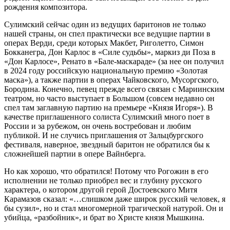
рождения композитора.
Сулимский сейчас один из ведущих баритонов не только
нашей страны, он спел практически все ведущие партии в
операх Верди, среди которых Макбет, Риголетто, Симон
Бокканегра, Дон Карлос в «Силе судьбы», маркиз ди Поза в
«Дон Карлосе», Ренато в «Бале-маскараде» (за нее он получил
в 2024 году российскую национальную премию «Золотая
маска»), а также партии в операх Чайковского, Мусоргского,
Бородина. Конечно, певец прежде всего связан с Мариинским
театром, но часто выступает в Большом (совсем недавно он
спел там заглавную партию на премьере «Князя Игоря»). В
качестве приглашенного солиста Сулимский много поет в
России и за рубежом, он очень востребован и любим
публикой. И не случись приглашения от Зальцбургского
фестиваля, наверное, звездный баритон не обратился бы к
сложнейшей партии в опере Вайнберга.
Но как хорошо, что обратился! Потому что Рогожин в его
исполнении не только приобрел вес и глубину русского
характера, о котором другой герой Достоевского Митя
Карамазов сказал: «…слишком даже широк русский человек, я
бы сузил», но и стал многомерной трагической натурой. Он и
убийца, «разбойник», и брат во Христе князя Мышкина.