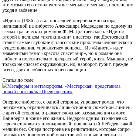
что музыка его исполняется все меньше и меньше, постепенно
уходя в забвение.
«Идиот» (1986 г.) стал последней оперой композитора,
написанной на либретто Александра Медведева по одному из
самых трагических романов Ф. М. Достоевского. «Идиот» —
второй в великом «пятикнижии» писателя, где Достоевский
ставит самые глубокие философские проблемы человеческого
существования, «проклятые» вопросы. Из «Идиота» идет
знаменитый тезис «красота спасет мир», но в романе она
гибнет, а положительно прекрасный герой, князь Мышкин, не
только не спасает окружающих, но, наоборот, губит, прежде
всего, двух влюбленных в него женщин.
Статья по теме:
Метафоры и метаморфозы. «Мастерская» представила
новый спектакль «Превращение»
Оперное либретто, с одной стороны, упрощает роман, что
неизбежно, ограничиваясь лишь основной сюжетной линией,
с другой стороны, отражает сложные размышления самого
Вайнберга в конце его жизни. Недаром одним из ключевых
героев становится пронырливый, пошловатый Лебедев, такой
мелкий бес. Опера построена на речитативах, которые сопро­
вождаются полноценной оркестровой тканью и держат в