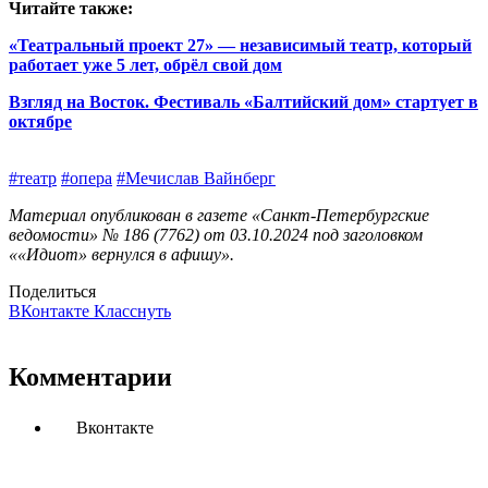
Читайте также:
«Театральный проект 27» — независимый театр, который
работает уже 5 лет, обрёл свой дом
Взгляд на Восток. Фестиваль «Балтийский дом» стартует в
октябре
#театр
#опера
#Мечислав Вайнберг
Материал опубликован в газете «Санкт-Петербургские
ведомости» № 186 (7762) от 03.10.2024 под заголовком
««Идиот» вернулся в афишу».
Поделиться
ВКонтакте
Класснуть
Комментарии
Вконтакте