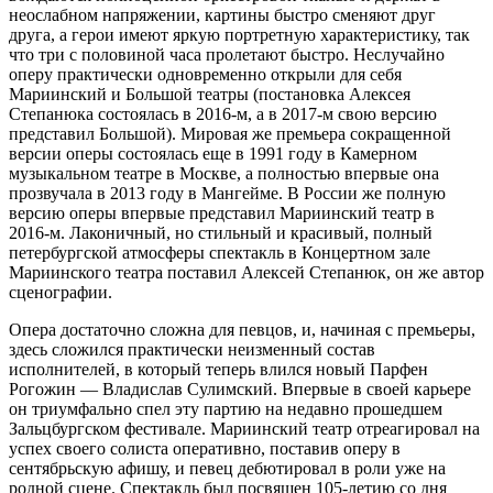
неослабном напряжении, картины быстро сменяют друг
друга, а герои имеют яркую портретную характеристику, так
что три с половиной часа пролетают быстро. Неслучайно
оперу практически одновременно открыли для себя
Мариинский и Большой театры (постановка Алексея
Степанюка состоялась в 2016-м,­ а в 2017-м свою версию
представил Большой). Мировая же премьера сокращенной
версии оперы состоялась еще в 1991 году в Камерном
музыкальном театре в Москве, а полностью впервые она
прозвучала в 2013 году в Мангейме. В России же полную
версию оперы впервые представил Мариинский театр в
2016‑м. Лаконичный, но стильный и красивый, полный
петербургской атмосферы спектакль в Концертном зале
Мариинского театра поставил Алексей Степанюк, он же автор
сценографии.
Опера достаточно сложна для певцов, и, начиная с премьеры,
здесь сложился практически неизменный состав
исполнителей, в который теперь влился новый Парфен
Рогожин — Владислав Сулимский. Впервые в своей карьере
он триумфально спел эту партию на недавно прошедшем
Зальцбургском фестивале. Мариинский театр отреагировал на
успех своего солиста оперативно, поставив оперу в
сентябрьскую афишу, и певец дебютировал в роли уже на
родной сцене. Спектакль был посвящен 105‑летию со дня