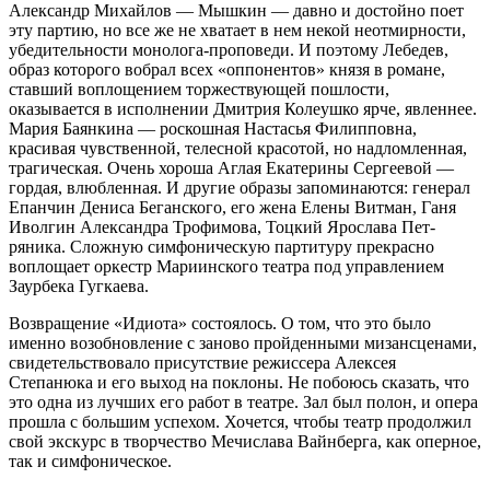
Александр Михайлов — Мышкин — давно и достойно поет
эту партию, но все же не хватает в нем некой неотмирности,
убедительности монолога-проповеди. И поэтому Лебедев,
образ которого вобрал всех «оппонентов» князя в романе,
ставший воплощением торжест­вующей пошлости,
оказывается в исполнении Дмитрия Колеушко ярче, явленнее.
Мария Баянкина — роскошная Настасья Филипповна,
красивая чувственной, телесной красотой, но надломленная,
трагическая. Очень хороша Аглая Екатерины Сергеевой —
гордая, влюбленная. И другие образы запоминаются: генерал
Епанчин Дениса Беганского, его жена Елены Витман, Ганя
Иволгин Александра Трофимова, Тоцкий Ярослава Пет­
ряника. Сложную симфоническую партитуру прекрасно
воплощает оркестр Мариинского театра под управлением
Заурбека Гугкаева.
Возвращение «Идиота» состоялось. О том, что это было
именно возобновление с заново пройденными мизансценами,
свидетельствовало присутствие режиссера Алексея
Степанюка и его выход на поклоны. Не побоюсь сказать, что
это одна из лучших его работ в театре. Зал был полон, и опера
прошла с большим успехом. Хочется, чтобы театр продолжил
свой экскурс в творчество Мечислава Вайнберга, как оперное,
так и симфоническое.