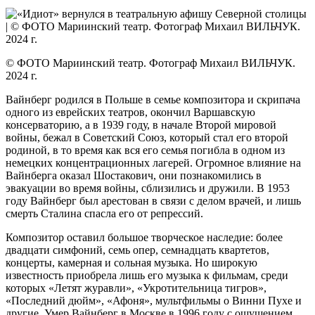
© ФОТО Мариинский театр. Фотограф Михаил ВИЛЬЧУК.
2024 г.
Вайнберг родился в Польше в семье композитора и скрипача
одного из еврейских театров, окончил Варшавскую
консерваторию, а в 1939 году, в начале Второй мировой
войны, бежал в Советский Союз, который стал его второй
родиной, в то время как вся его семья погибла в одном из
немецких концентрационных лагерей. Огромное влияние на
Вайнберга оказал Шостакович, они познакомились в
эвакуации во время войны, сблизились и дружили. В 1953
году Вайн­берг был арестован в связи с делом врачей, и лишь
смерть Сталина спасла его от репрессий.
Композитор оставил большое творческое наследие: более
двадцати симфоний, семь опер, семнадцать квартетов,
концерты, камерная и сольная музыка. Но широкую
известность приобрела лишь его музыка к фильмам, среди
которых «Летят журавли», «Укротительница тигров»,
«Последний дюйм», «Афоня», мультфильмы о Винни Пухе и
другие. Умер Вайнберг в Москве в 1996 году с ощущением,