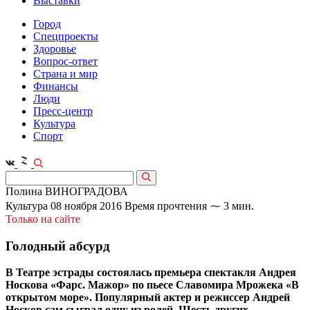
Выставки
Город
Спецпроекты
Здоровье
Вопрос-ответ
Страна и мир
Финансы
Люди
Пресс-центр
Культура
Спорт
Полина ВИНОГРАДОВА
Культура
08 ноября 2016
Время прочтения ⁓ 3 мин.
Только на сайте
Голодный абсурд
В Театре эстрады состоялась премьера спектакля Андрея
Носкова «Фарс. Мажор» по пьесе Славомира Мрожека «В
открытом море». Популярный актер и режиссер Андрей
Носков сам сыграл одну из ролей. Шесть других