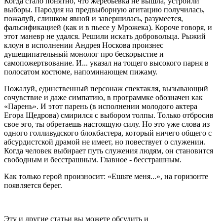
Когда стало понятно, что жеребьевка не вышла, устроили
выборы. Пародия на предвыборную агитацию получилась,
пожалуй, слишком явной и завершилась, разумеется,
фальсификацией (как и в пьесе у Мрожека). Короче говоря, и
этот маневр не удался. Решили искать добровольца. Рыжий
клоун в исполнении Андрея Носкова произнес
душещипательный монолог про бескорыстие и
самопожертвование. И... указал на тощего высокого парня в
полосатом костюме, напоминающем пижаму.
Пожалуй, единственный персонаж спектакля, вызывающий
сочувствие и даже симпатию, в программке обозначен как
«Парень». И этот парень (в исполнении молодого актера
Егора Щедрова) смирился с выбором толпы. Только отбросив
свое эго, ты обретаешь настоящую силу. Но это уже слова из
одного голливудского блокбастера, который ничего общего с
абсурдистской драмой не имеет, но повествует о служении.
Когда человек выбирает путь служения людям, он становится
свободным и бесстрашным. Главное - бесстрашным.
Как только герой произносит: «Ешьте меня...», на горизонте
появляется берег.
Эту и другие статьи вы можете обсудить и