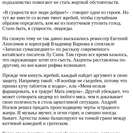
подхалимство помогают не стать жертвой обстоятельств.
«В сущности все люди добрые!» - говорит один из героев. Но
тут же вместе со всеми тянет жребий, чтобы случайным
образом определить, кем же из попутчиков утолить голод.
Стало быть, в сущности, людоеды.
На схожую тему не так давно высказались режиссер Евгений
Анисимов и хореограф Владимир Варнава в спектакле
«Записки сумасшедшего» по рассказу современного
китайского писателя Лу Синя. Там герою все время казалось,
что окружающие хотят его съесть. Акценты расставлены по-
другому, но кое-какие рифмы возникают.
Прежде чем кинуть жребий, каждый найдет аргумент в свою
защиту. Например такой: «Я вообще не съедобен, потому что
принял кучу таблеток и водки», или «Меня нельзя
фаршировать, я в трауре! Мать умерла». Другой убеждает, что
может сотворить шедевр из любого мяса, чем и доказывает
свою полезность в столь щекотливой ситуации. Андрей
Носков решил придать происходящему черты эстрадного
жанра. И музыка звучит, и огни горят, и смешно иногда
бывает. Артисты ловко балансируют на тонкой грани между
китчевой комедией и гротеском.