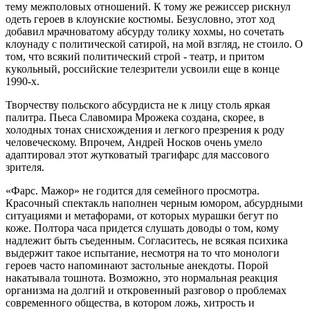
тему межполовых отношений. К тому же режиссер рискнул
одеть героев в клоунские костюмы. Безусловно, этот ход
добавил мрачноватому абсурду толику хохмы, но сочетать
клоунаду с политической сатирой, на мой взгляд, не стоило. О
том, что всякий политический строй - театр, и притом
кукольный, российские телезрители усвоили еще в конце
1990-х.
Творчеству польского абсурдиста не к лицу столь яркая
палитра. Пьеса Славомира Мрожека создана, скорее, в
холодных тонах снисхождения и легкого презрения к роду
человеческому. Впрочем, Андрей Носков очень умело
адаптировал этот жутковатый трагифарс для массового
зрителя.
«Фарс. Мажор» не годится для семейного просмотра.
Красочный спектакль наполнен черным юмором, абсурдными
ситуациями и метафорами, от которых мурашки бегут по
коже. Полтора часа придется слушать доводы о том, кому
надлежит быть съеденным. Согласитесь, не всякая психика
выдержит такое испытание, несмотря на то что монологи
героев часто напоминают застольные анекдоты. Порой
накатывала тошнота. Возможно, это нормальная реакция
организма на долгий и откровенный разговор о проблемах
современного общества, в котором ложь, хитрость и