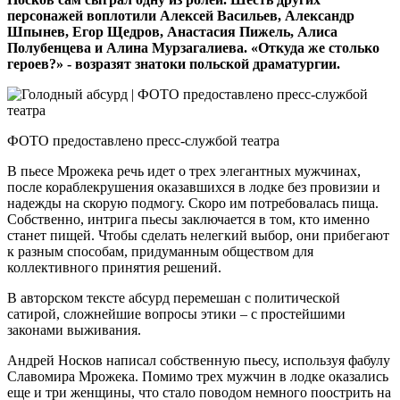
персонажей воплотили Алексей Васильев, Александр
Шпынев, Егор Щедров, Анастасия Пижель, Алиса
Полубенцева и Алина Мурзагалиева. «Откуда же столько
героев?» - возразят знатоки польской драматургии.
ФОТО предоставлено пресс-службой театра
В пьесе Мрожека речь идет о трех элегантных мужчинах,
после кораблекрушения оказавшихся в лодке без провизии и
надежды на скорую подмогу. Скоро им потребовалась пища.
Собственно, интрига пьесы заключается в том, кто именно
станет пищей. Чтобы сделать нелегкий выбор, они прибегают
к разным способам, придуманным обществом для
коллективного принятия решений.
В авторском тексте абсурд перемешан с политической
сатирой, сложнейшие вопросы этики – с простейшими
законами выживания.
Андрей Носков написал собственную пьесу, используя фабулу
Славомира Мрожека. Помимо трех мужчин в лодке оказались
еще и три женщины, что стало поводом немного поострить на