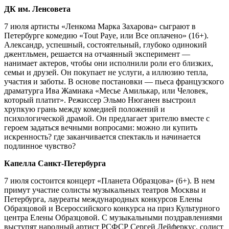
ДК им. Ленсовета
7 июля артисты «Ленкома Марка Захарова» сыграют в
Петербурге комедию «Tout Paye, или Все оплачено» (16+).
Александр, успешный, состоятельный, глубоко одинокий
джентльмен, решается на отчаянный эксперимент —
нанимает актеров, чтобы они исполнили роли его близких,
семьи и друзей. Он покупает не услуги, а иллюзию тепла,
участия и заботы. В основе постановки — пьеса французского
драматурга Ива Жамиака «Месье Амилькар, или Человек,
который платит». Режиссер Эльмо Нюганен выстроил
хрупкую грань между комедией положений и
психологической драмой. Он предлагает зрителю вместе с
героем задаться вечными вопросами: можно ли купить
искренность? где заканчивается спектакль и начинается
подлинное чувство?
Капелла Санкт-Петербурга
7 июля состоится концерт «Планета Образцова» (6+). В нем
примут участие солисты музыкальных театров Москвы и
Петербурга, лауреаты международных конкурсов Елены
Образцовой и Всероссийского конкурса на приз Культурного
центра Елены Образцовой. С музыкальными поздравлениями
выступят народный артист РСФСР Сергей Лейферкус, солист