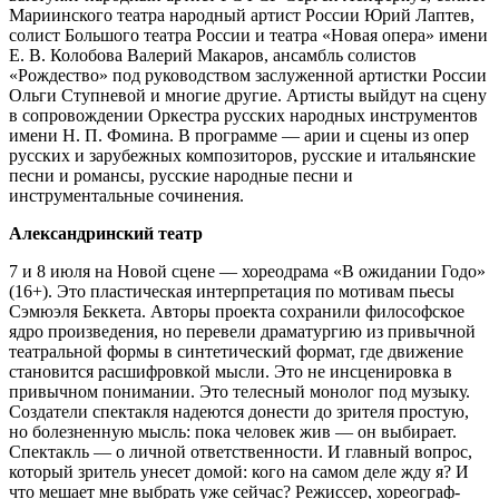
Мариинского театра народный артист России Юрий Лаптев,
солист Большого театра России и театра «Новая опера» имени
Е. В. Колобова Валерий Макаров, ансамбль солистов
«Рождество» под руководством заслуженной артистки России
Ольги Ступневой и многие другие. Артисты выйдут на сцену
в сопровождении Оркестра русских народных инструментов
имени Н. П. Фомина. В программе — арии и сцены из опер
русских и зарубежных композиторов, русские и итальянские
песни и романсы, русские народные песни и
инструментальные сочинения.
Александринский театр
7 и 8 июля на Новой сцене — хореодрама «В ожидании Годо»
(16+). Это пластическая интерпретация по мотивам пьесы
Сэмюэля Беккета. Авторы проекта сохранили философское
ядро произведения, но перевели драматургию из привычной
театральной формы в синтетический формат, где движение
становится расшифровкой мысли. Это не инсценировка в
привычном понимании. Это телесный монолог под музыку.
Создатели спектакля надеются донести до зрителя простую,
но болезненную мысль: пока человек жив — он выбирает.
Спектакль — о личной ответственности. И главный вопрос,
который зритель унесет домой: кого на самом деле жду я? И
что мешает мне выбрать уже сейчас? Режиссер, хореограф-