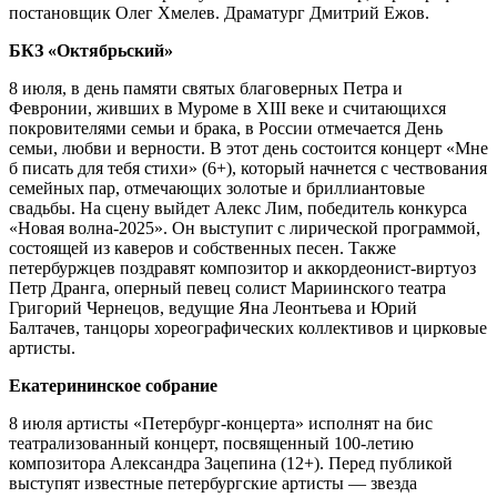
постановщик Олег Хмелев. Драматург Дмитрий Ежов.
БКЗ «Октябрьский»
8 июля, в день памяти святых благоверных Петра и
Февронии, живших в Муроме в XIII веке и считающихся
покровителями семьи и брака, в России отмечается День
семьи, любви и верности. В этот день состоится концерт «Мне
б писать для тебя стихи» (6+), который начнется с чествования
семейных пар, отмечающих золотые и бриллиантовые
свадьбы. На сцену выйдет Алекс Лим, победитель конкурса
«Новая волна-2025». Он выступит с лирической программой,
состоящей из каверов и собственных песен. Также
петербуржцев поздравят композитор и аккордеонист-виртуоз
Петр Дранга, оперный певец солист Мариинского театра
Григорий Чернецов, ведущие Яна Леонтьева и Юрий
Балтачев, танцоры хореографических коллективов и цирковые
артисты.
Екатерининское собрание
8 июля артисты «Петербург-концерта» исполнят на бис
театрализованный концерт, посвященный 100‑летию
композитора Александра Зацепина (12+). Перед публикой
выступят известные петербургские артисты — звезда