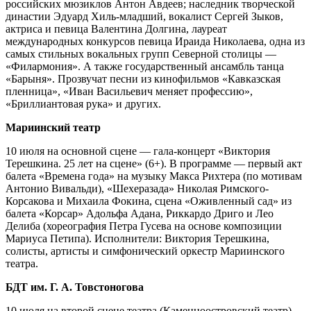
российских мюзиклов Антон Авдеев; наследник творческой
династии Эдуард Хиль‑младший, вокалист Сергей Зыков,
актриса и певица Валентина Долгина, лауреат
международных конкурсов певица Ираида Николаева, одна из
самых стильных вокальных групп Северной столицы —
«Филармония». А также государственный ансамбль танца
«Барыня». Прозвучат песни из кинофильмов «Кавказская
пленница», «Иван Васильевич меняет профессию»,
«Бриллиантовая рука» и других.
Мариинский театр
10 июля на основной сцене — гала-концерт «Виктория
Терешкина. 25 лет на сцене» (6+). В программе — первый акт
балета «Времена года» на музыку Макса Рихтера (по мотивам
Антонио Вивальди), «Шехеразада» Николая Римского-
Корсакова и Михаила Фокина, сцена «Оживленный сад» из
балета «Корсар» Адольфа Адана, Риккардо Дриго и Лео
Делиба (хореография Петра Гусева на основе композиции
Мариуса Петипа). Исполнители: Виктория Терешкина,
солисты, артисты и симфонический оркестр Мариинского
театра.
БДТ им. Г. А. Товстоногова
10 июля на второй сцене театра (Каменноостровский театр)