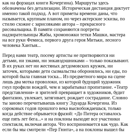
как на форзацах книги Кочергина). Маршруты здесь
обозначены без детализации. Историческая дистанция диктует
именно такой подход. А вот приметы времени даны, что
называется, крупным планом, но через актерские эскизы, по
стилю схожие с зарисовками автора – прекрасного
рисовальщика. В памяти сохраняются портреты
надзирательницы Жабы, хромоножки тетки Машки, мастера
на все руки Фемиса, первого друга героя Митьки, лесного
человека Хантыя...
Перед нами театр, посему артисты не притворяются ни
детьми, ни зэками, ни энкавэдэшниками – только показывают.
В их руках нет ни жестяных детдомовских кружек, ни
заточек, которыми дети сызмальства оборонялись, ни еды, по
которой была главная тоска... Из предметного мира на сцене
лишь два мотка проволоки, из которой будущий художник
гнул профили вождей, чем и зарабатывал пропитание. «Театр
представления» и зрителей превращает в художников, будит
фантазию, увлекает, затягивает, рождает сострадание. Словно
ты заново перечитываешь книгу Эдуарда Кочергина. Из
сороковых годов прошлого века высвобождаешься, только
когда действие обрывается фразой: «До Питера оставалось
еще пять лет бега...» и на поклоны выходят все участники
спектакля, включая автора. Что воспринимается как чудо. Как
если бы мы смотрели «Пер Гюнта», а на поклоны вышел бы