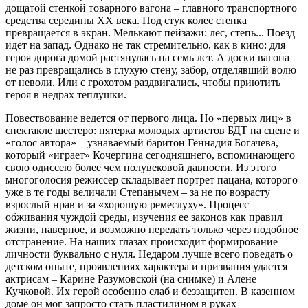
дощатой стенкой товарного вагона – главного транспортного
средства середины XX века. Под стук колес стенка
превращается в экран. Мелькают пейзажи: лес, степь... Поезд
идет на запад. Однако не так стремительно, как в кино: для
героя дорога домой растянулась на семь лет. А доски вагона
не раз превращались в глухую стену, забор, отделявший волю
от неволи. Или с грохотом раздвигались, чтобы приютить
героя в недрах теплушки.
Повествование ведется от первого лица. Но «первых лиц» в
спектакле шестеро: пятерка молодых артистов БДТ на сцене и
«голос автора» – узнаваемый баритон Геннадия Богачева,
который «играет» Кочергина сегодняшнего, вспоминающего
свою одиссею более чем полувековой давности. Из этого
многоголосия режиссер складывает портрет пацана, которого
уже в те годы величали Степанычем – за не по возрасту
взрослый нрав и за «хорошую ремеслуху». Процесс
обживания чуждой среды, изучения ее законов как правил
жизни, наверное, и возможно передать только через подобное
отстранение. На наших глазах происходит формирование
личности буквально с нуля. Недаром лучше всего поведать о
детском опыте, проявлениях характера и призвания удается
актрисам – Карине Разумовской (на снимке) и Алене
Кучковой. Их герой особенно слаб и беззащитен. В казенном
доме он мог запросто стать пластилином в руках