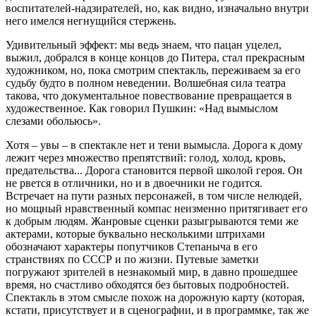
воспитателей-надзирателей, но, как видно, изначально внутри
него имелся негнущийся стержень.
Удивительный эффект: мы ведь знаем, что пацан уцелел,
выжил, добрался в конце концов до Питера, стал прекрасным
художником, но, пока смотрим спектакль, переживаем за его
судьбу будто в полном неведении. Волшебная сила театра
такова, что документальное повествование превращается в
художественное. Как говорил Пушкин: «Над вымыслом
слезами обольюсь».
Хотя – увы – в спектакле нет и тени вымысла. Дорога к дому
лежит через множество препятствий: голод, холод, кровь,
предательства... Дорога становится первой школой героя. Он
не рвется в отличники, но и в двоечники не годится.
Встречает на пути разных персонажей, в том числе нелюдей,
но мощный нравственный компас неизменно притягивает его
к добрым людям. Жанровые сценки разыгрываются теми же
актерами, которые буквально несколькими штрихами
обозначают характеры попутчиков Степаныча в его
странствиях по СССР и по жизни. Путевые заметки
погружают зрителей в незнакомый мир, в давно прошедшее
время, но счастливо обходятся без бытовых подробностей.
Спектакль в этом смысле похож на дорожную карту (которая,
кстати, присутствует и в сценографии, и в программке, так же