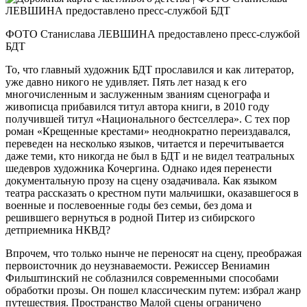
ФОТО Станислава ЛЕВШИНА предоставлено пресс-службой
БДТ
То, что главный художник БДТ прославился и как литератор,
уже давно никого не удивляет. Пять лет назад к его
многочисленным и заслуженным званиям сценографа и
живописца прибавился титул автора книги, в 2010 году
получившей титул «Национального бестселлера». С тех пор
роман «Крещенные крестами» неоднократно переиздавался,
переведен на несколько языков, читается и перечитывается
даже теми, кто никогда не был в БДТ и не видел театральных
шедевров художника Кочергина. Однако идея перенести
документальную прозу на сцену озадачивала. Как языком
театра рассказать о крестном пути мальчишки, оказавшегося в
военные и послевоенные годы без семьи, без дома и
решившего вернуться в родной Питер из сибирского
детприемника НКВД?
Впрочем, что только нынче не переносят на сцену, преображая
первоисточник до неузнаваемости. Режиссер Вениамин
Фильштинский не соблазнился современными способами
обработки прозы. Он пошел классическим путем: избрал жанр
путешествия. Пространство Малой сцены ограничено