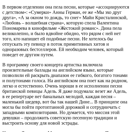
В первом отделении она пела песни, которые «ассоциируются
с детством»: «Сумерки» Анны Герман, ее же «Мы эхо друг
друга», «А за окном то дождь, то снег» Майи Кристалинской,
«Любовь – волшебная страна», которую спела Валентина
Пономарева в кинофильме «Жестокий романс». Дина пела
великолепно, и было вдвойне обидно, что рядом с ней нет
того, кто напишет ей подобные песни. Не хотелось бы
отпускать эту певицу в поток примитивных хитов и
одноразовых бестселлеров. Ей необходим человек, который
поведет ее другим путем.
В программу своего концерта артистка включила
пронзительные баллады на английском языке, которые
позволили ей раскрыть диапазон ее гибкого, богатого тонами
и полутонами голоса. На английском она поет как на родном,
легко и естественно. Очень хороши в ее исполнении песни
британской певицы Адель. Я даже подумала: везет же Адель,
в ее репертуаре нет банальных мелодий, каждая песня –
маленький шедевр, вот бы так нашей Дине... В принципе она
могла бы пойти протоптанной дорожкой и сотрудничать с
западными композиторами. Но думается, что миссия этой
девушки – продолжить советскую песенную традиции и
выстроить основу для новой эстрады.