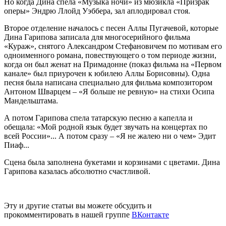
Но когда Дина спела «Музыка ночи» из мюзикла «Призрак
оперы» Эндрю Ллойд Уэббера, зал аплодировал стоя.
Второе отделение началось с песен Аллы Пугачевой, которые
Дина Гарипова записала для многосерийного фильма
«Кураж», снятого Александром Стефановичем по мотивам его
одноименного романа, повествующего о том периоде жизни,
когда он был женат на Примадонне (показ фильма на «Первом
канале» был приурочен к юбилею Аллы Борисовны). Одна
песня была написана специально для фильма композитором
Антоном Шварцем – «Я больше не ревную» на стихи Осипа
Мандельштама.
А потом Гарипова спела татарскую песню а капелла и
обещала: «Мой родной язык будет звучать на концертах по
всей России»... А потом сразу – «Я не жалею ни о чем» Эдит
Пиаф...
Сцена была заполнена букетами и корзинами с цветами. Дина
Гарипова казалась абсолютно счастливой.
Эту и другие статьи вы можете обсудить и
прокомментировать в нашей группе
ВКонтакте