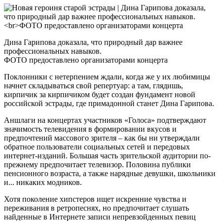
Дина Гарипова доказала, что природный дар важнее
профессиональных навыков.
ФОТО предоставлено организаторами концерта
Поклонники с нетерпением ждали, когда же у их любимицы
начнет складываться свой репертуар: а там, глядишь,
кирпичик за кирпичиком будет создан фундамент новой
российской эстрады, где примадонной станет Дина Гарипова.
Аншлаги на концертах участников «Голоса» подтверждают
значимость телевидения в формировании вкусов и
предпочтений массового зрителя – как бы ни утверждали
обратное пользователи социальных сетей и передовых
интернет-изданий. Большая часть зрительской аудитории по-
прежнему предпочитает телевизор. Половина публики
пенсионного возраста, а также нарядные девушки, школьники
и... никаких модников.
Хотя поколение хипстеров ищет искренние чувства и
переживания в ретропеснях, но предпочитает слушать
найденные в Интернете записи непревзойденных певиц