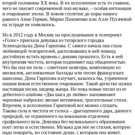
второй половины ХХ века. В их исполнении есть то главное,
чего не хватает современной поп-музыке, – особая интонация
и очарование эпохи. В новом столетии до поры никого
равного Анне Герман, Марии Пахоменко или Алле Пугачевой
на эстраде не появлялось.
Но в 2012 году в Москву на прослушивание в телепроект
«Голос» приехала девушка из татарского городка
Зеленодольска Дина Гарипова. С самого начала она стала
любимицей телезрителей, распознавших в ней певицу,
достойную встать вровень с дивами прошлого. Есть в ней
внутренняя чистота, которая поднимает над обыденностью.
Что бы она ни пела – советские шлягеры, композиции из
мюзиклов, англоязычные баллады или песни французских
шансонье, Дина Гарипова излучает, казалось бы, утраченное
нашим веком естественное очарование. Такой артистке нужна
настоящая песня, шедевр жанра. Но пока новые песни из ее
дебютного альбома «Два шага до любви» напоминают
черновые наброски: милые мотивчики, трогательные стихи.
Впрочем, в исполнении Гариповой все можно слушать.
Такова сила и чистота ее голоса – драгоценного дара, данного
природой, не ограненного на вокальном отделении
профильного вуза. Девушка без музыкального образования
поет легко и естественно. Музыка для нее не стихия, которую
надо покорить, но состояние души, с которым она живет.