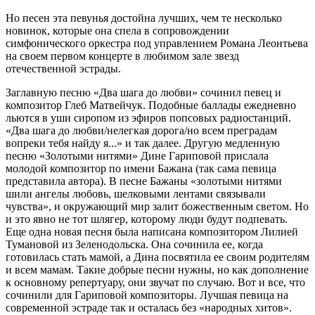
Но песен эта певунья достойна лучших, чем те несколько
новинок, которые она спела в сопровождении
симфонического оркестра под управлением Романа Леонтьева
на своем первом концерте в любимом зале звезд
отечественной эстрады.
Заглавную песню «Два шага до любви» сочинил певец и
композитор Глеб Матвейчук. Подобные баллады ежедневно
льются в уши сиропом из эфиров попсовых радиостанций.
«Два шага до любви/нелегкая дорога/но всем преградам
вопреки тебя найду я...» и так далее. Другую медленную
песню «Золотыми нитями» Дине Гариповой прислала
молодой композитор по имени Бажана (так сама певица
представила автора). В песне Бажаны «золотыми нитями
шили ангелы любовь, шелковыми лентами связывали
чувства», и окружающий мир залит божественным светом. Но
и это явно не тот шлягер, которому люди будут подпевать.
Еще одна новая песня была написана композитором Лилией
Тумановой из Зеленодольска. Она сочинила ее, когда
готовилась стать мамой, а Дина посвятила ее своим родителям
и всем мамам. Такие добрые песни нужны, но как дополнение
к основному репертуару, они звучат по случаю. Вот и все, что
сочинили для Гариповой композиторы. Лучшая певица на
современной эстраде так и осталась без «народных хитов».