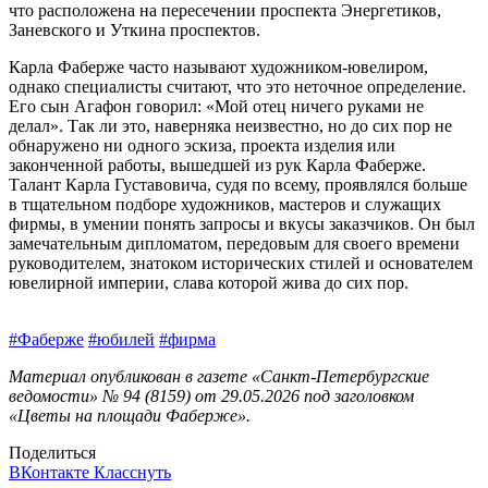
что расположена на пересечении проспекта Энергетиков,
Заневского и Уткина проспектов.
Карла Фаберже часто называют художником-ювелиром,
однако специалисты считают, что это неточное определение.
Его сын Агафон говорил: «Мой отец ничего руками не
делал». Так ли это, наверняка неизвестно, но до сих пор не
обнаружено ни одного эскиза, проекта изделия или
законченной работы, вышедшей из рук Карла Фаберже.
Талант Карла Густавовича, судя по всему, проявлялся больше
в тщательном подборе художников, мастеров и служащих
фирмы, в умении понять запросы и вкусы заказчиков. Он был
замечательным дипломатом, передовым для своего времени
руководителем, знатоком исторических стилей и основателем
ювелирной империи, слава которой жива до сих пор.
#Фаберже
#юбилей
#фирма
Материал опубликован в газете «Санкт-Петербургские
ведомости» № 94 (8159) от 29.05.2026 под заголовком
«Цветы на площади Фаберже».
Поделиться
ВКонтакте
Класснуть