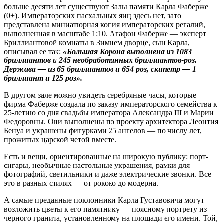
больше десяти лет существуют Залы памяти Карла Фаберже
(0+). Императорских пасхальных яиц здесь нет, зато
представлена миниатюрная копия императорских регалий,
выполненная в масштабе 1:10. Агафон Фаберже — эксперт
Бриллиантовой комнаты в Зимнем дворце, сын Карла,
описывал ее так:
«Большая Корона выполнена из 1083
бриллиантов и 245 необработанных бриллиантов-роз.
Держава — из 65 бриллиантов и 654 роз, скипетр — 1
бриллиант и 125 роз».
В другом зале можно увидеть серебряные часы, которые
фирма Фаберже создала по заказу императорского семейства к
25‑летию со дня свадьбы императора Александра III и Марии
Федоровны. Они выполнены по проекту архитектора Леонтия
Бенуа и украшены фигурками 25 ангелов — по числу лет,
прожитых царской четой вместе.
Есть и вещи, ориентированные на широкую публику: порт­
сигары, необычные настольные украшения, рамки для
фотографий, светильники и даже электрические звонки. Все
это в разных стилях — от рококо до модерна.
А самые преданные поклонники Карла Густавовича могут
возложить цветы к его памятнику — поясному портрету из
черного гранита, установленному на площади его имени. Той,