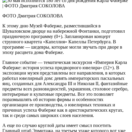
ФОТО Дмитрия СОКОЛОВА
К этому дню Музей Фаберже, разместившийся в
Шуваловском дворце на набережной Фонтанки, подготовил
праздничную программу (0+). Запланирован концерт
струнного квартета «Капеллия» Капеллы Петербурга. В
программе — шедевры, которые могли звучать при дворе в
эпоху расцвета дома Фаберже.
Главное событие — тематическая экскурсия «Империя Карла
Фаберже: история успеха придворного ювелира» (12+). В
экспозиции музея представлены все направления, в которых
работал ювелирный дом: девять императорских пасхальных
яиц, созданных для Александ­ра III и Николая II, фантазийные
предметы всех разновидностей, украшения, столовое серебро,
интерьерные и культовые предметы. Все это позволяет
поразмышлять об истории фирмы и особенностях
организации ее производства, о ювелирных техниках и
причинах успеха Фаберже как в аристократических кругах,
так и среди самых широких слоев населения.
А еще по случаю круглой даты имеет смысл посетить
Главный штаб Эрмитажа, на третьем этаже которого вот уже