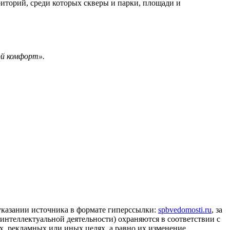
риторий, среди которых скверы и парки, площади и
ой комфорт».
 указании источника в формате гиперссылки:
spbvedomosti.ru
, за
 интеллектуальной деятельности) охраняются в соответствии с
, рекламных или иных целях, а равно их изменение,