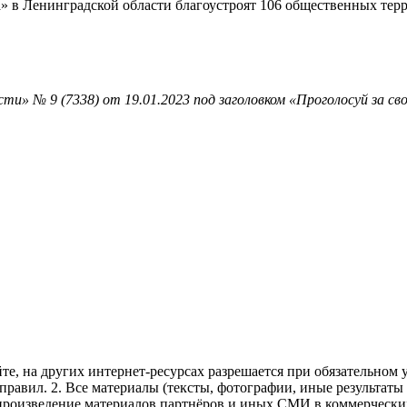
а» в Ленинградской области благо­устроят 106 общественных тер
и» № 9 (7338) от 19.01.2023 под заголовком «Проголосуй за св
те, на других интернет-ресурсах разрешается при обязательном
правил.
2. Все материалы (тексты, фотографии, иные результаты
произведение материалов партнёров и иных СМИ в коммерческих