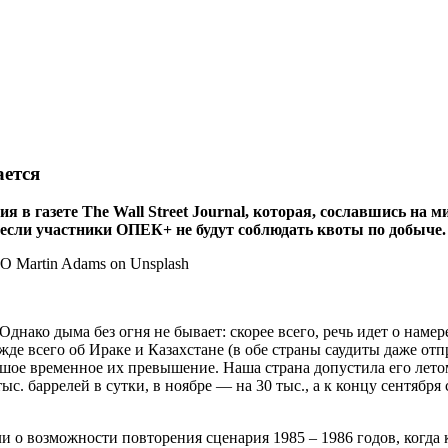
ается
 в газете The Wall Street Journal, которая, сославшись на
, если участники ОПЕК+ не будут соблюдать квоты по добыче.
нако дыма без огня не бывает: скорее всего, речь идет о наме
де всего об Ираке и Казахстане (в обе страны саудиты даже отп
ое временное их превышение. Наша страна допустила его летом 
с. баррелей в сутки, в ноябре — на 30 тыс., а к концу сентябр
о возможности повторения сценария 1985 – 1986 годов, когда к