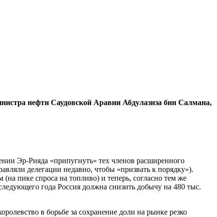
 министра нефти Саудовской Аравии Абдулазиза бин Салмана,
рении Эр-Рияда «припугнуть» тех членов расширенного
равляли делегации недавно, чтобы «призвать к порядку»).
(на пике спроса на топливо) и теперь, согласно тем же
я следующего года Россия должна снизить добычу на 480 тыс.
оролевство в борьбе за сохранение доли на рынке резко