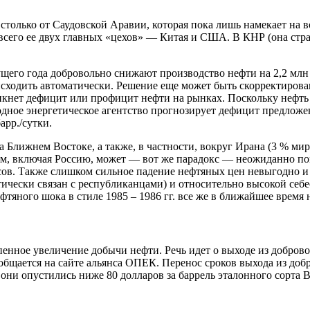
столько от Саудовской Аравии, которая пока лишь намекает на
сего ее двух главных «цехов» — Китая и США. В КНР (она стра
щего года добровольно снижают производство нефти на 2,2 млн 
исходить автоматически. Решение еще может быть скорректиров
никнет дефицит или профицит нефти на рынках. Поскольку нефть
ое энергетическое агентство прогнозирует дефицит предложения
арр./сутки.
а Ближнем Востоке, а также, в частности, вокруг Ирана (3 % ми
, включая Россию, может — вот же парадокс — неожиданно пом
рсов. Также слишком сильное падение нефтяных цен невыгодно 
тически связан с республиканцами) и относительно высокой се
фтяного шока в стиле 1985 – 1986 гг. все же в ближайшее время 
нное увеличение добычи нефти. Речь идет о выходе из добровол
общается на сайте альянса ОПЕК. Перенос сроков выхода из доб
они опустились ниже 80 долларов за баррель эталонного сорта B