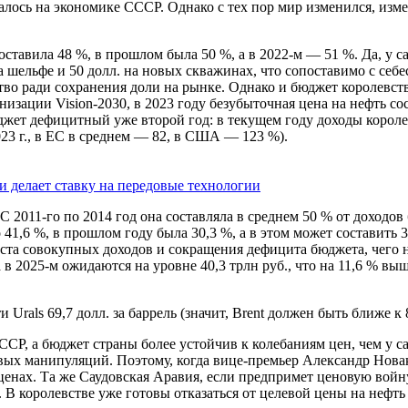
алось на экономике СССР. Однако с тех пор мир изменился, изме
тавила 48 %, в прошлом была 50 %, а в ­2022‑м — 51 %. Да, у с
 на шельфе и 50 долл. на новых скважинах, что сопоставимо с с
ство ради сохранения доли на рынке. Однако и бюджет королевст
изации Vision-2030, в 2023 году безубыточная цена на нефть сос
 Бюджет дефицитный уже второй год: в текущем году доходы короле
23 г., в ЕС в среднем — 82, в США — 123 %).
 делает ставку на передовые технологии
С 2011‑го по 2014 год она составляла в среднем 50 % от доходов 
о 41,6 %, в прошлом году была 30,3 %, а в этом может составить 
ста совокупных доходов и сокращения дефицита бюджета, чего н
2025‑м ожидаются на уровне 40,3 трлн руб., что на 11,6 % выше, 
rals 69,7 долл. за баррель (значит, Brent должен быть ближе к 8
СР, а бюджет страны более устойчив к колебаниям цен, чем у са
ых манипуляций. Поэтому, когда вице-премьер Александр Новак
х ценах. Та же Саудовская Аравия, если предпримет ценовую войн
н. В королевстве уже готовы отказаться от целевой цены на нефт