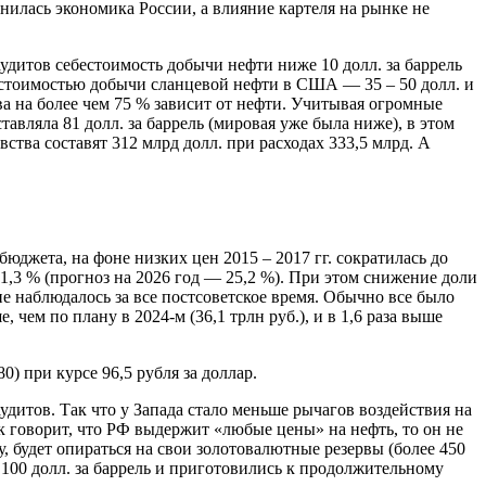
нилась экономика России, а влияние картеля на рынке не
аудитов себестоимость добычи нефти ниже 10 долл. за баррель
ебестоимостью добычи сланцевой нефти в США — 35 – 50 долл. и
ва на более чем 75 % зависит от нефти. Учитывая огромные
тавляла 81 долл. за баррель (мировая уже была ниже), в этом
вства составят 312 млрд долл. при расходах 333,5 млрд. А
бюджета, на фоне низких цен 2015 – 2017 гг. сократилась до
31,3 % (прогноз на 2026 год — 25,2 %). При этом снижение доли
е наблюдалось за все постсоветское время. Обычно все было
чем по плану в 2024-м (36,1 трлн руб.), и в 1,6 раза выше
0) при курсе 96,5 рубля за доллар.
удитов. Так что у Запада стало меньше рычагов воздействия на
 говорит, что РФ выдержит «любые цены» на нефть, то он не
у, будет опираться на свои золотовалютные резервы (более 450
ь 100 долл. за баррель и приготовились к продолжительному