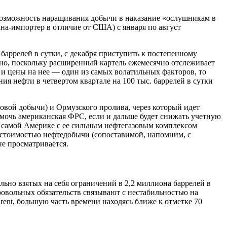
 возможность наращивания добычи в наказание «ослушникам в
на-импортер в отличие от США) с января по август
баррелей в сутки, с декабря приступить к постепенному
ано, поскольку расширенный картель ежемесячно отслеживает
 и цены на нее — один из самых волатильных факторов, то
 нефти в четвертом квартале на 100 тыс. баррелей в сутки
ровой добычи) и Ормузского пролива, через который идет
очь американская ФРС, если и дальше будет снижать учетную
и самой Америке с ее сильным нефтегазовым комплексом
бестоимостью нефтедобычи (сопоставимой, напомним, с
не просматривается.
ьно взятых на себя ограничений в 2,2 миллиона баррелей в
ровольных обязательств связывают с нестабильностью на
rent, большую часть времени находясь ближе к отметке 70