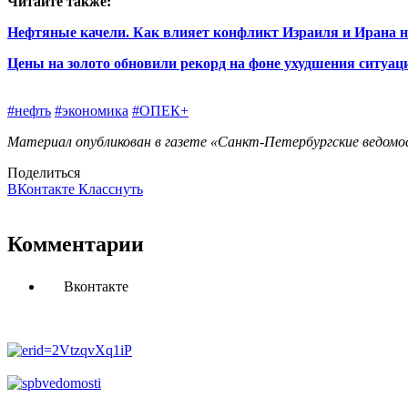
Читайте также:
Нефтяные качели. Как влияет конфликт Израиля и Ирана на
Цены на золото обновили рекорд на фоне ухудшения ситуа
#нефть
#экономика
#ОПЕК+
Материал опубликован в газете «Санкт-Петербургские ведомос
Поделиться
ВКонтакте
Класснуть
Комментарии
Вконтакте