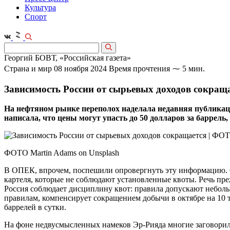
Культура
Спорт
Георгий БОВТ, «Российская газета»
Страна и мир
08 ноября 2024
Время прочтения ⁓ 5 мин.
Зависимость России от сырьевых доходов сокращ
На нефтяном рынке переполох наделала недавняя публикация
написала, что цены могут упасть до 50 долларов за баррель
ФОТО Martin Adams on Unsplash
В ОПЕК, впрочем, поспешили опровергнуть эту информацию. Од
картеля, которые не соблюдают установленные квоты. Речь преж
Россия соблюдает дисциплину квот: правила допускают небольш
правилам, компенсирует сокращением добычи в октябре на 10 ты
баррелей в сутки.
На фоне недвусмысленных намеков Эр-Рияда многие заговорили 