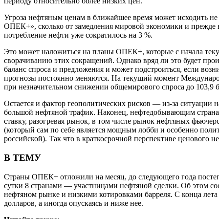
периоду относительно более низких цен.
Угроза нефтяным ценам в ближайшее время может исходить не 
ОПЕК+», сколько от замедления мировой экономики и прежде в
потребление нефти уже сократилось на 3 %.
Это может наложиться на планы ОПЕК+, которые с начала теку
сворачиванию этих сокращений. Однако вряд ли это будет про
баланс спроса и предложения и может подстроиться, если воз
прогнозы постоянно меняются. На текущий момент Международн
при незначительном снижении общемирового спроса до 103,9 б
Остается и фактор геополитических рисков — из‑за ситуации н
большой нефтяной трафик. Наконец, нефтедобывающим странам
ставку, разогревая рынок, в том числе рынок нефтяных фьюче
(который сам по себе является мощным лобби и особенно поли
российской). Так что в краткосрочной перспективе ценового не
В ТЕМУ
Страны ОПЕК+ отложили на месяц, до следующего года постепе
сутки 8 странами — участницами нефтяной сделки. Об этом со
нефтяном рынке и низкими котировками барреля. С конца лета 
долларов, а иногда опускаясь и ниже нее.