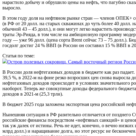
нарастило добычу и обрушило цены на нефть, что пагубно сказ
выросло.
В этом году доля на нефтяном рынке стран — членов ОПЕК+ сос
(в РФ от 20 долл. на старых скважинах до чуть более 40 долл.
обычной 43 – 45 долл.), и они могут легко нарастить производ
траты Эр-Рияда, в том числе на амбициозную прог­рамму модерн
году — уже 96 долл. (цена сор­та Brent сейчас 73 – 75 долл.).
госдолг достиг 24 % ВВП (в России он составил 15 % ВВП в 20
Статья по теме:
Остров полезных сокровищ. Самый восточный регион России
В России доля нефтегазовых доходов в бюджете как раз падает. 
39,5 %, в 2022‑м на фоне резко возросших цен снова выросла д
нефтегазовых доходов происходит в условиях значительного ро
наоборот. Теперь же совокупные доходы федерального бюджета в 
доходов в 2021-м (25,3 трлн).
В бюджет 2025 года заложена экспортная цена российской нефти U
Нынешняя ситуация в РФ разительно отличается от позднего СС
российские финансы посредством «нефтяных санкций» и ценов
так уж далек от истины. Речь не идет, конечно, о вечно низки
млрд долл.) и наращивание долга, но этот ресурс не бесконече