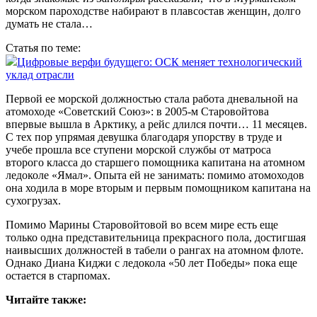
морском пароходстве набирают в плавсостав женщин, долго
думать не стала…
Статья по теме:
Цифровые верфи будущего: ОСК меняет технологический
уклад отрасли
Первой ее морской должностью стала работа дневальной на
атомоходе «Советский Союз»: в 2005‑м Старовойтова
впервые вышла в Арк­тику, а рейс длился почти… 11 месяцев.
С тех пор упрямая девушка благодаря упорству в труде и
учебе прошла все ступени морской службы от матроса
второго класса до старшего помощника капитана на атомном
ледоколе «Ямал». Опыта ей не занимать: помимо атомоходов
она ходила в море вторым и первым помощником капитана на
сухогрузах.
Помимо Марины Старовойтовой во всем мире есть еще
только одна представительница прекрасного пола, достигшая
наивысших должностей в табели о рангах на атомном флоте.
Однако Диана Киджи с ледокола «50 лет Победы» пока еще
остается в старпомах.
Читайте также: