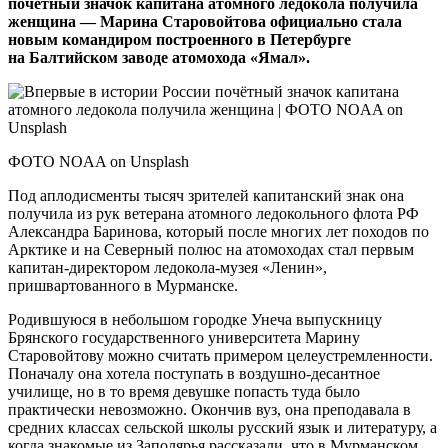
почетный значок капитана атомного ледокола получила
женщина — Марина Старовойтова официально стала
новым командиром построенного в Петербурге
на Балтийском заводе атомохода «Ямал».
ФОТО NOAA on Unsplash
Под аплодисменты тысяч зрителей капитанский знак она
получила из рук ветерана атомного ледокольного флота РФ
Александра Баринова, который после многих лет походов по
Арктике и на Северный полюс на атомоходах стал первым
капитан-директором ледокола-музея «Ленин»,
пришвартованного в Мурманске.
Родившуюся в небольшом городке Унеча выпускницу
Брянского государственного университета Марину
Старовойтову можно считать примером целеустремленности.
Поначалу она хотела поступать в воздушно-десантное
училище, но в то время девушке попасть туда было
практически невозможно. Окончив вуз, она преподавала в
средних классах сельской школы русский язык и литературу, а
когда знакомые из Заполярья рассказали, что в Мурманском