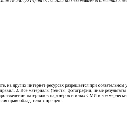
ти» № 230 (7313) от 07.12.2022 под заголовком «Памятник князю
те, на других интернет-ресурсах разрешается при обязательном
правил.
2. Все материалы (тексты, фотографии, иные результаты
произведение материалов партнёров и иных СМИ в коммерческих
асия правообладателя запрещены.