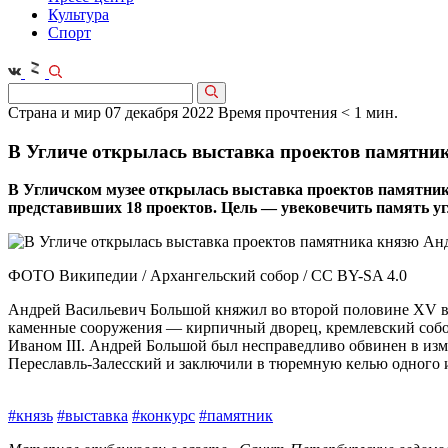
Культура
Спорт
Страна и мир
07 декабря 2022
Время прочтения < 1 мин.
В Угличе открылась выставка проектов памятн
В Угличском музее открылась выставка проектов памятник
представивших 18 проектов. Цель — увековечить память угли
ФОТО Википедии / Архангельский собор / CC BY-SA 4.0
Андрей Васильевич Большой княжил во второй половине XV век
каменные сооружения — кирпичный дворец, кремлевский собор
Иваном III. Андрей Большой был несправедливо обвинен в изме
Переславль-Залесский и заключили в тюремную келью одного и
#князь
#выставка
#конкурс
#памятник