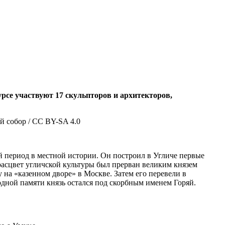
се участвуют 17 скульпторов и архитекторов,
й период в местной истории. Он построил в Угличе первые
сцвет угличской культуры был прерван великим князем
 на «казенном дворе» в Москве. Затем его перевели в
одной памяти князь остался под скорбным именем Горяй.