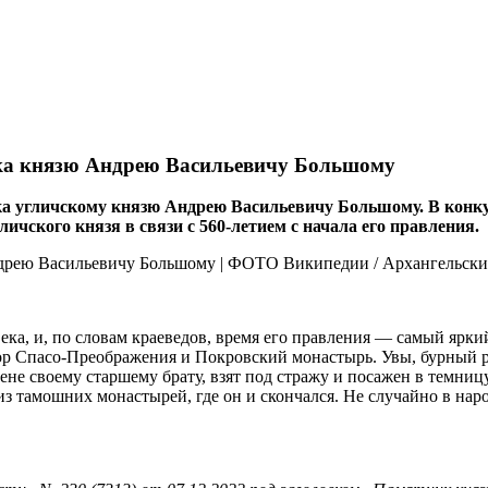
ика князю Андрею Васильевичу Большому
а угличскому князю Андрею Васильевичу Большому. В конкур
чского князя в связи с 560‑летием с начала его правления.
а, и, по словам краеведов, время его правления — самый ярки
 Спасо-Преображения и Покровский монастырь. Увы, бурный ра
не своему старшему брату, взят под стражу и посажен в темницу
з тамошних монастырей, где он и скончался. Не случайно в нар