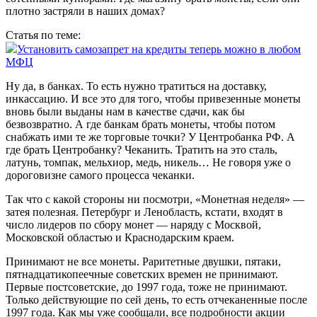
плотно застряли в наших домах?
Статья по теме:
Установить само­запрет на кредиты теперь можно в любом
МФЦ
Ну да, в банках. То есть нужно тратиться на доставку,
инкассацию. И все это для того, чтобы привезенные монеты
вновь были выданы нам в качестве сдачи, как бы
безвозвратно. А где банкам брать монеты, чтобы потом
снабжать ими те же торговые точки? У Центробанка РФ. А
где брать Центробанку? Чеканить. Тратить на это сталь,
латунь, томпак, мельхиор, медь, никель… Не говоря уже о
дороговизне самого процесса чеканки.
Так что с какой стороны ни посмотри, «Монетная неделя» —
затея полезная. Петербург и Лен­область, кстати, входят в
число лидеров по сбору монет — наряду с Москвой,
Московской областью и Краснодарским краем.
Принимают не все монеты. Раритетные двушки, пятаки,
пятнадцатикопеечные советских времен не принимают.
Первые постсоветские, до 1997 года, тоже не принимают.
Только действующие по сей день, то есть отчеканенные после
1997 года. Как мы уже сообщали, все подробности акции