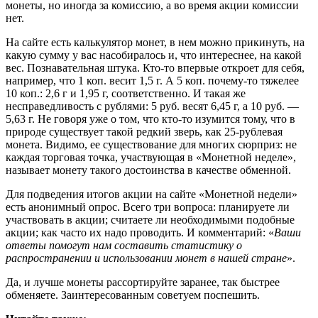
монеты, но иногда за комиссию, а во время акции комиссии
нет.
На сайте есть калькулятор монет, в нем можно прикинуть, на
какую сумму у вас насобиралось и, что интереснее, на какой
вес. Познавательная штука. Кто‑то впервые откроет для себя,
например, что 1 коп. весит 1,5 г. А 5 коп. почему‑то тяжелее
10 коп.: 2,6 г и 1,95 г, соответственно. И такая же
несправедливость с рублями: 5 руб. весят 6,45 г, а 10 руб. —
5,63 г. Не говоря уже о том, что кто‑то изу­мится тому, что в
природе существует такой редкий зверь, как 25‑рублевая
монета. Видимо, ее существование для многих сюрприз: не
каж­дая торговая точка, участвующая в «Монетной неделе»,
называет монету такого достоинства в качестве обменной.
Для подведения итогов акции на сайте «Монетной недели»
есть анонимный опрос. Всего три вопроса: планируете ли
участвовать в акции; считаете ли необходимыми подобные
акции; как часто их надо проводить. И комментарий: «
Ваши
ответы помогут нам составить статистику о
распространении и использовании монет в нашей стране
».
Да, и лучше монеты рассортируйте заранее, так быстрее
обменяете. Заинтересованным советуем поспешить.