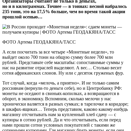
Организаторы считают не только в деньгах,
но и в килограммах. Точнее — в тоннах: весной набралось
235 тонн, это на 17,5 % больше, чем во время такой акции
прошлой осенью…
ФОТО Артема ГЕОДАКЯНА/ТАСС
А если посчитать за все четыре «Монетные недели», то
выйдет около 700 тонн на общую сумму более 700 млн
рублей. Представьте себе масштабы: сопоставимые суммы у
нас на развитие отраслей выделяют. А вес… Столько весит
сотня африканских слонов. Ну или с десяток груженых фур.
Тот случай, когда «мелочь, а приятно». И не только самим
россиянам (вернули‑то деньги себе), но и Центробанку РФ:
монеты не оседают в свиньях-копилках, а возвращаются в
оборот, в экономику. Вспомним, сколько мелочи у нас
хронически валяется в разных сумках; в тарелочке в коридоре;
в шкафах-ящиках… Теперь представим, каково какому‑нибудь
магазину отсчитывать нам за куп­ленный хлеб сдачу — с
купюры в сотню рублей. Да и что отсчитывать, если перед
нами прошли сотни условных покупателей с такими же
сотенными купюрами. Где магазину брать монеты, если они