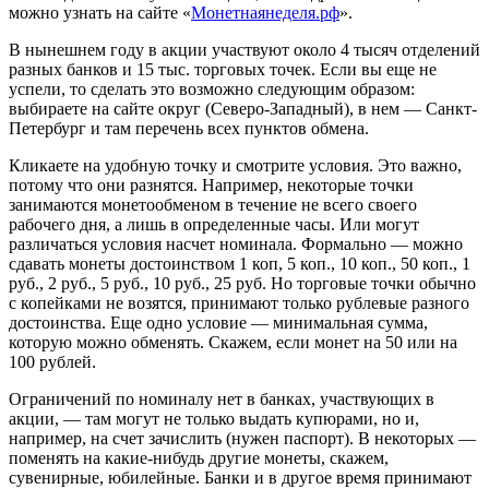
можно узнать на сайте «
Монетнаянеделя.рф
».
В нынешнем году в акции участвуют около 4 тысяч отделений
разных банков и 15 тыс. торговых точек. Если вы еще не
успели, то сделать это возможно следующим образом:
выбираете на сайте округ (Северо-Западный), в нем — Санкт-
Петербург и там перечень всех пунктов обмена.
Кликаете на удобную точку и смотрите условия. Это важно,
потому что они разнятся. Например, некоторые точки
занимаются монетообменом в течение не всего своего
рабочего дня, а лишь в определенные часы. Или могут
различаться условия насчет номинала. Формально — можно
сдавать монеты достоинством 1 коп, 5 коп., 10 коп., 50 коп., 1
руб., 2 руб., 5 руб., 10 руб., 25 руб. Но торговые точки обычно
с копейками не возятся, принимают только рублевые разного
достоинства. Еще одно условие — минимальная сумма,
которую можно обменять. Скажем, если монет на 50 или на
100 рублей.
Ограничений по номиналу нет в банках, участвующих в
акции, — там могут не только выдать купюрами, но и,
например, на счет зачислить (нужен паспорт). В некоторых —
поменять на какие‑нибудь другие монеты, скажем,
сувенирные, юбилейные. Банки и в другое время принимают