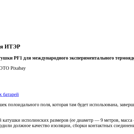
ля ИТЭР
ушки PF1 для международного экспериментального термояде
х батарей
к полоидального поля, которая там будет использована, завер
й катушки исполинских размеров (ее диаметр — 9 метров, масса
дили должное качество изоляции, сборки контактных соединени