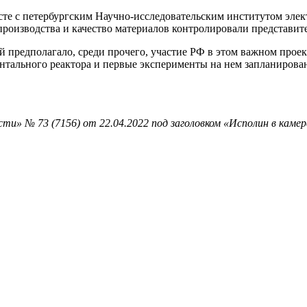
е с петербургским Научно-исследовательским институтом элект
производства и качест­во материалов контролировали представ
 предполагало, среди прочего, учас­тие РФ в этом важном проек
нтального реактора и первые эксперименты на нем запланирован
и» № 73 (7156) от 22.04.2022 под заголовком «Исполин в камер