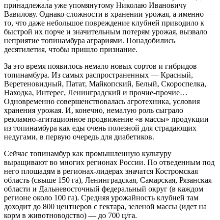
принадлежала уже упомянутому Николаю Ивановичу
Вавилову. Однако сложности в хранении урожая, а именно —
то, что даже небольшое повреждение клубней приводило к
быстрой их порче и значительным потерям урожая, вызвало
неприятие топинамбура аграриями. Понадобились
десятилетия, чтобы пришло признание.
За это время появилось немало новых сортов и гибридов
топинамбура. Из самых распространенных — Красный,
Веретеновидный, Патат, Майкопский, Белый, Скороспелка,
Находка, Интерес, Ленинградский и прочие-прочие…
Одновременно совершенствовалась агротехника, условия
хранения урожая. И, конечно, немалую роль сыграло
рекламно-агитационное продвижение «в массы» продукции
из топинамбура как еды очень полезной для страдающих
недугами, в первую очередь для диабетиков.
Сейчас топинамбур как промышленную культуру
выращивают во многих регионах России. По отведенным под
него площадям в регионах-лидерах значатся Кост­ромская
область (свыше 150 га), Ленинградская, Самарская, Рязанская
области и Дальневосточный федеральный округ (в каждом
регионе около 100 га). Средняя урожайность клубней там
доходит до 800 центнеров с гектара, зеленой массы (идет на
корм в животноводство) — до 700 ц/га.