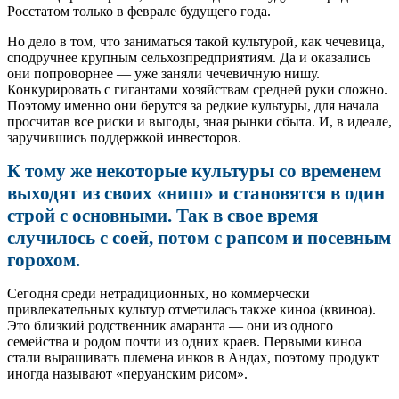
Росстатом только в феврале будущего года.
Но дело в том, что заниматься такой культурой, как чечевица,
сподручнее крупным сельхозпредприятиям. Да и оказались
они попроворнее — уже заняли чечевичную нишу.
Конкурировать с гигантами хозяйствам средней руки сложно.
Поэтому именно они берутся за редкие культуры, для начала
просчитав все риски и выгоды, зная рынки сбыта. И, в идеале,
заручившись поддержкой инвесторов.
К тому же некоторые культуры со временем
выходят из своих «ниш» и становятся в один
строй с основными. Так в свое время
случилось с соей, потом с рапсом и посевным
горохом.
Сегодня среди нетрадиционных, но коммерчески
привлекательных культур отметилась также киноа (квиноа).
Это близкий родственник амаранта — они из одного
семейства и родом почти из одних краев. Первыми киноа
стали выращивать племена инков в Андах, поэтому продукт
иногда называют «перуанским рисом».