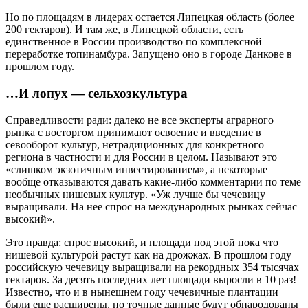
Но по площадям в лидерах остается Липецкая область (более
200 гектаров). И там же, в Липецкой области, есть
единственное в России производство по комплексной
переработке топинамбура. Запущено оно в городе Данкове в
прошлом году.
…И лопух — сельхозкультура
Справедливости ради: далеко не все эксперты аграрного
рынка с восторгом принимают освоение и введение в
севооборот культур, нетрадиционных для конкретного
региона в частности и для России в целом. Называют это
«слишком экзотичным инвестированием», а некоторые
вообще отказываются давать какие‑либо комментарии по теме
необычных нишевых культур. «Уж лучше бы чечевицу
выращивали. На нее спрос на международных рынках сейчас
высокий».
Это правда: спрос высокий, и площади под этой пока что
нишевой культурой растут как на дрожжах. В прошлом году
российскую чечевицу выращивали на рекордных 354 тысячах
гектаров. За десять последних лет площади выросли в 10 раз!
Известно, что и в нынешнем году чечевичные плантации
были еще расширены, но точные данные будут обнародованы