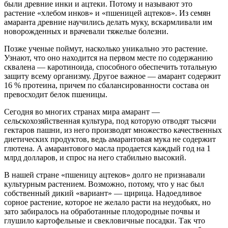
были древние инки и ацтеки. Потому и называют это
растение «хлебом инков» и «пшеницей ацтеков». Из семян
амаранта древние на­учились делать муку, вскармливали им
новорожденных и врачевали тяжелые болезни.
Позже ученые поймут, насколько уникально это растение.
Узнают, что оно находится на первом месте по содержанию
сквалена — каротиноида, способного обеспечить тотальную
защиту всему организму. Другое важное — амарант содержит
16 % протеина, причем по сбалансированности состава он
превосходит белок пшеницы.
Сегодня во многих странах мира амарант —
сельскохозяйственная культура, под которую отводят тысячи
гектаров пашни, из него производят множество качественных
диетических продуктов, ведь амарантовая мука не содержит
глютена. А амарантового масла продается каждый год на 1
млрд долларов, и спрос на него стабильно высокий.
В нашей стране «пшеницу ацтеков» долго не признавали
культурным растением. Возможно, потому, что у нас был
собственный дикий «вариант» — щирица. Надоедливое
сорное растение, которое не желало расти на неудобьях, но
зато забиралось на обработанные плодородные почвы и
глушило картофельные и свекловичные посадки. Так что