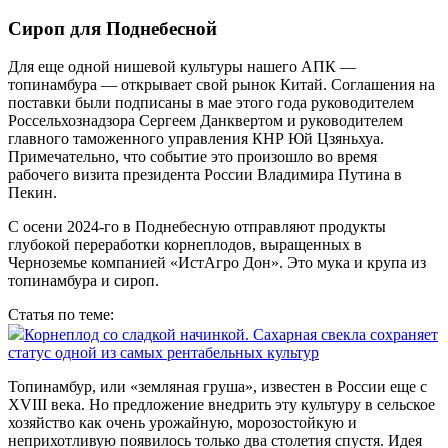
Сироп для Поднебесной
Для еще одной нишевой культуры нашего АПК —
топинамбура — открывает свой рынок Китай. Соглашения на
поставки были подписаны в мае этого года руководителем
Россельхознадзора Сергеем Данквертом и руководителем
главного таможенного управления КНР Юй Цзяньхуа.
Примечательно, что событие это произошло во время
рабочего визита президента России Владимира Путина в
Пекин.
С осени 2024‑го в Поднебесную отправляют продукты
глубокой переработки корнеплодов, выращенных в
Черноземье компанией «ИстАгро Дон». Это мука и крупа из
топинамбура и сироп.
Статья по теме:
Корнеплод со сладкой начинкой. Сахарная свекла сохраняет
статус одной из самых рентабельных культур
Топинамбур, или «земляная груша», известен в России еще с
XVIII века. Но предложение ­внедрить эту культуру в сельское
хозяйство как очень урожайную, морозостойкую и
неприхотливую появилось только два столетия спустя. Идея