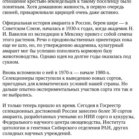
отношение крестьян-земледельцев к такому поселенцу было
понятным. Хотя домашнюю живность, в первую очередь
свиней, прикармливали щирицей очень даже активно.
Официальная история амаранта в России, берем шире — в
Советском Союзе, началась в 1930‑х годах, когда академик Н.
И. Вавилов из экспедиции в Мексику привез с собой семена
этого растения. Речи о продовольственных ориентирах пока
еще не шло, но, по утверждению академика, культурный
амарант мог бы успешно пополнить кормовую базу
животноводства. Однако идея на долгие годы оказалась под
сукном.
Вновь вспомнили о ней в 1970‑х — начале 1980‑х.
Селекционеры приступили к выведению новых сортов,
пригодных для климатических условий нашей страны. Но
дальше опытно-экспериментальных участков сорта эти так и
не выбрались.
И только теперь пришло их время. Сегодня в Госреестр
селекционных достижений России занесено более 30 сортов
амаранта, разработанных учеными из НИИ сорго и кукурузы,
Федерального научного центра овощеводства, Института
цитологии и генетики Сибирского отделения РАН, других
солидных научных учреждений.