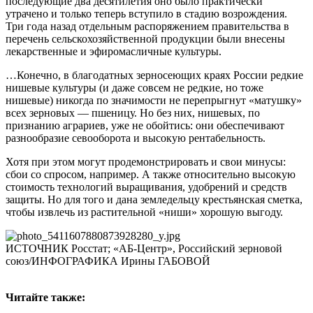
последующие два десятилетия оно было практически
утрачено и только теперь вступило в стадию возрождения.
Три года назад отдельным распоряжением правительства в
перечень сельскохозяйственной продукции были внесены
лекарственные и эфиромасличные культуры.
…Конечно, в благодатных зерносеющих краях России редкие
нишевые культуры (и даже совсем не редкие, но тоже
нишевые) никогда по значимости не перепрыгнут «матушку»
всех зерновых — пшеницу. Но без них, нишевых, по
признанию аграриев, уже не обойтись: они обеспечивают
разнообразие севооборота и высокую рентабельность.
Хотя при этом могут продемонстрировать и свои минусы:
сбои со спросом, например. А также относительно высокую
стоимость технологий выращивания, удобрений и средств
защиты. Но для того и дана земледельцу крестьянская сметка,
чтобы извлечь из растительной «ниши» хорошую выгоду.
ИСТОЧНИК Росстат; «АБ-Центр», Российский зерновой
союз/ИНФОГРАФИКА Ирины ГАБОВОЙ
Читайте также: