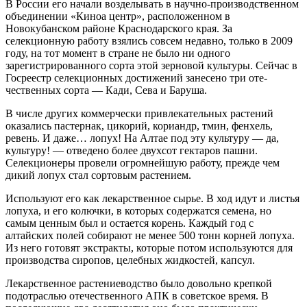
В России его начали возделывать в научно-производственном
объединении «Киноа центр», расположенном в
Новокубанском районе Краснодарского края. За
селекционную работу взялись совсем недавно, только в 2009
году, на тот момент в стране не было ни одного
зарегистрированного сорта этой зерновой культуры. Сейчас в
Госреестр селекционных достижений занесено три оте­
чественных сорта — Кади, Сева и Баруша.
В числе других коммерчески привлекательных растений
оказались пастернак, цикорий, кориандр, тмин, фенхель,
ревень. И даже… лопух! На Алтае под эту культуру — да,
культуру! — отведено более двухсот гектаров пашни.
Селекционеры провели огромнейшую работу, прежде чем
дикий лопух стал сортовым растением.
Используют его как лекарственное сырье. В ход идут и листья
лопуха, и его колючки, в которых содержатся семена, но
самым ценным был и остается корень. Каждый год с
алтайских полей собирают не менее 500 тонн корней лопуха.
Из него готовят экстракты, которые потом используются для
производства сиропов, целебных жидкостей, капсул.
Лекарственное растениеводство было довольно крепкой
подотраслью отечественного АПК в советское время. В