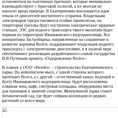
остановиться на понтонных причалах, которые минимально
взаимодействуют с береговой полосой, а их монтаж не
наносит вреда природе. В Екатериновке воплощается идея
отказа от двигателей внутреннего сгорания. Владельцам
электрокаров предоставляются особые привилегии, на
территории поселка будут построены электрические зарядные
станции. ЭЗС для водного транспорта такого масштаба будет
первым на территории Иваньковского водохранилища. Все
инициативы Застройщика, направленные на сохранение и
развитие верховья Волги, поддерживают владельцев водного
транспорта с электрическими двигателями, и в полной мере
обеспечивают реализацию разработанного главой государства
В.В.Путиным проекта «Оздоровление Волги».
В планах у ООО «Ритейл» – строительство Екатериновского
парка. На живописном мысе, с одной стороны которого
протекает Волга, а с другой – естественный канал, ведущий в
бухту Иваньковского водохранилища, будут расположены
пляжная зона, кафе, смотровая площадка, оборудованы места
для пикников и занятий спортом. Жемчужиной парка станет
ботанический сад, где будет собрана коллекция из редких
растений со всего мира.