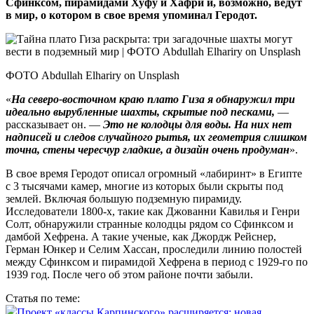
Сфинксом, пирамидами Хуфу и Хафри и, возможно, ведут
в мир, о котором в свое время упоминал Геродот.
ФОТО Abdullah Elhariry on Unsplash
«
На северо-восточном краю плато Гиза я обнаружил три
идеально вырубленные шахты, скрытые под песками,
—
рассказывает он. —
Это не колодцы для воды. На них нет
надписей и следов случайного рытья, их геометрия слишком
точна, стены чересчур гладкие, а дизайн очень продуман
».
В свое время Геродот описал огромный «лабиринт» в Египте
с 3 тысячами камер, многие из которых были скрыты под
землей. Включая большую подземную пирамиду.
Исследователи 1800‑х, такие как Джованни Кавилья и Генри
Солт, обнаружили странные колодцы рядом со Сфинксом и
дамбой Хефрена. А такие ученые, как Джордж Рейснер,
Герман Юнкер и Селим Хассан, проследили линию полостей
между Сфинксом и пирамидой Хефрена в период с 1929-го по
1939 год. После чего об этом районе почти забыли.
Статья по теме:
Проект «классы Карпинского» расширяется: новая