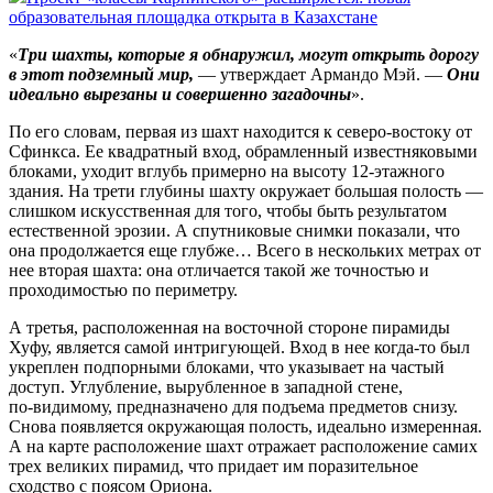
образовательная площадка открыта в Казахстане
«
Три шахты, которые я обнаружил, могут открыть дорогу
в этот подземный мир,
— утверждает Армандо Мэй. —
Они
идеально вырезаны и совершенно загадочны
».
По его словам, первая из шахт находится к северо-востоку от
Сфинкса. Ее квадратный вход, обрамленный известняковыми
блоками, уходит вглубь примерно на высоту 12‑этажного
здания. На трети глубины шахту окружает большая полость —
слишком искусственная для того, чтобы быть результатом
естественной эрозии. А спутниковые снимки показали, что
она продолжается еще глубже… Всего в нескольких метрах от
нее вторая шахта: она отличается такой же точностью и
проходимостью по периметру.
А третья, расположенная на восточной стороне пирамиды
Хуфу, является самой интригующей. Вход в нее когда‑то был
укреплен подпорными блоками, что указывает на частый
доступ. Углубление, вырубленное в западной стене,
по‑видимому, предназначено для подъема предметов снизу.
Снова появляется окружающая полость, идеально измеренная.
А на карте расположение шахт отражает расположение самих
трех великих пирамид, что придает им поразительное
сходство с поясом Ориона.