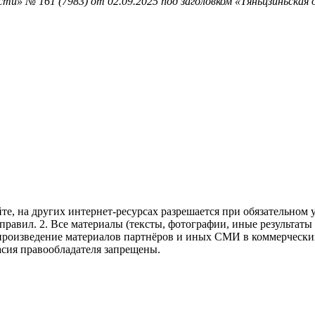
ти» № 161 (7983) от 02.09.2025 под заголовком «Тяньцзиньская
те, на других интернет-ресурсах разрешается при обязательном
правил.
2. Все материалы (тексты, фотографии, иные результаты
произведение материалов партнёров и иных СМИ в коммерческих
асия правообладателя запрещены.