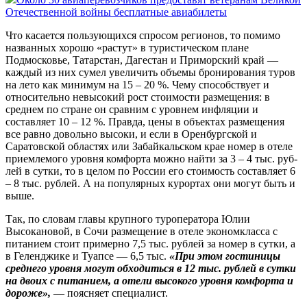
Отечественной войны бесплатные авиабилеты
Что касается пользующихся спросом регионов, то помимо
названных хорошо «растут» в туристическом плане
Подмосковье, Татарстан, Дагестан и Приморский край —
каждый из них сумел увеличить объемы бронирования туров
на лето как минимум на 15 – 20 %. Чему способствует и
относительно невысокий рост стоимости размещения: в
среднем по стране он сравним с уровнем инфляции и
составляет 10 – 12 %. Правда, цены в объектах размещения
все равно довольно высоки, и если в Оренбургской и
Саратовской областях или Забайкальском крае номер в отеле
приемлемого уровня комфорта можно найти за 3 – 4 тыс. руб­
лей в сутки, то в целом по России его стоимость составляет 6
– 8 тыс. рублей. А на популярных курортах они могут быть и
выше.
Так, по словам главы крупного туроператора Юлии
Высокановой, в Сочи размещение в отеле экономкласса с
питанием стоит примерно 7,5 тыс. рублей за номер в сутки, а
в Геленджике и Туапсе — 6,5 тыс.
«При этом гостиницы
среднего уровня могут обходиться в 12 тыс. рублей в сутки
на двоих с питанием, а отели высокого уровня комфорта и
дороже»,
— поясняет специалист.