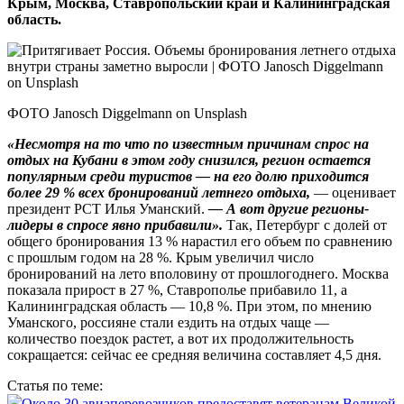
Крым, Москва, Ставропольский край и Калининградская
область.
ФОТО Janosch Diggelmann on Unsplash
«Несмотря на то что по известным причинам спрос на
отдых на Кубани в этом году снизился, регион остается
популярным среди туристов — на его долю приходится
более 29 % всех бронирований летнего отдыха,
— оценивает
президент РСТ Илья Уманский.
— А вот другие регионы-
лидеры в спросе явно прибавили».
Так, Петербург с долей от
общего бронирования 13 % нарастил его объем по сравнению
с прошлым годом на 28 %. Крым увеличил число
бронирований на лето вполовину от прошлогоднего. Москва
показала прирост в 27 %, Ставрополье прибавило 11, а
Калининградская область — 10,8 %. При этом, по мнению
Уманского, россияне стали ездить на отдых чаще —
количество поездок растет, а вот их продолжительность
сокращается: сейчас ее средняя величина составляет 4,5 дня.
Статья по теме:
Около 30 авиаперевозчиков предоставят ветеранам Великой