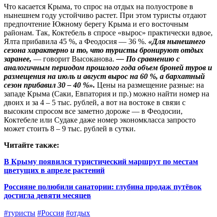
Что касается Крыма, то спрос на отдых на полуострове в
нынешнем году устойчиво растет. При этом туристы отдают
предпочтение Южному берегу Крыма и его восточным
районам. Так, Коктебель в спросе «вырос» практически вдвое,
Ялта прибавила 45 %, а Феодосия — 36 %.
«Для нынешнего
сезона характерно и то, что туристы бронируют отдых
заранее,
— говорит Высоканова.
— По сравнению с
аналогичным периодом прошлого года объем броней туров и
размещения на июль и август вырос на 60 %, а бархатный
сезон прибавил 30 – 40 %».
Цены на размещение разные: на
западе Крыма (Саки, Евпатория и пр.) можно найти номер на
двоих и за 4 – 5 тыс. рублей, а вот на востоке в связи с
высоким спросом все заметно дороже — в Феодосии,
Коктебеле или Судаке даже номер экономкласса запросто
может стоить 8 – 9 тыс. рублей в сутки.
Читайте также:
В Крыму появился туристический маршрут по местам
цветущих в апреле растений
Россияне полюбили санатории: глубина продаж путёвок
достигла девяти месяцев
#туристы
#Россия
#отдых