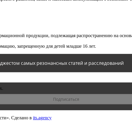
мационной продукции, подлежащая распространению на основа
мацию, запрещенную для детей младше 16 лет.
йджестом самых резонансных статей и расследований
х.
сти».
Сделано в
its.agency