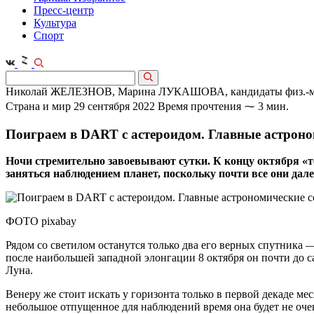
Пресс-центр
Культура
Спорт
Николай ЖЕЛЕЗНОВ, Марина ЛУКАШОВА, кандидаты физ.‑ма
Страна и мир
29 сентября 2022
Время прочтения ⁓ 3 мин.
Поиграем в DART с астероидом. Главные астроно
Ночи стремительно завоевывают сутки. К концу октября «те
заняться наблюдением планет, поскольку почти все они дале
ФОТО pixabay
Рядом со светилом останутся только два его верных спутника —
после наибольшей западной элонгации 8 октября он почти до са
Луна.
Венеру же стоит искать у горизонта только в первой декаде мес
небольшое отпущенное для наблюдений время она будет не оче