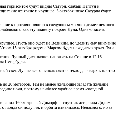
 над горизонтом будут видны Сатурн, слабый Нептун и
е такие же яркие и крупные. 5 октября ниже Сатурна будет
лижение к противостоянию в следующем месяце сделает немного
онаблюдать, как эту планету покроет Луна. Однако засечь
и крупнее. Пусть оно будет не Великим, но уделить ему внимание
Утром 15 октября рядом с Марсом будет находиться яркая Луна.
ения. Лунный диск начнет наползать на Солнце в 12.16.
ля Петербурга.
ный свет. Лучше всего использовать стекло для сварки, плотно
ь до 20 метеоров. Тем не менее желающие загадать желание
середине ночи, поэтому наиболее удобное время «звездной
отаранил 160‑метровый Диморф — спутник астероида Дидим.
 от зонда он получил, и орбита изменилась. Ненамного, но за
.