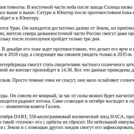
ия темноты. В восточной части неба после захода Солнца низко
се выше и выше. Сатурн и Юпитер после противостояния пока ещ
ойдет и к Юпитеру.
вится Уран. Он находится достаточно далеко от Земли, но приб
ени, жители севера дальневосточной части России смогут даже пр
льку после полнолуния пройдет только три дня.
. В декабре его тоже ждет противостояние, что делает его ярче 
 в 2018 году, а следующее мы сможем увидеть только в 2035‑м. 
етербуржцы смогут стать свидетелями частного солнечного затм
ний же контакт произойдет в 14.38. Все эти данные приведены д
ельзя. Просто темные очки не спасут, они мало ослабляют солнеч
ды. Он совсем не мощный, за час от силы можно будет насчитат
находится радиант потока. Само созвездие в октябре восходит в 
 — знаменитая комета Галлея.
сентября DART, 550‑килограммовый космический зонд НАСА, пр
 такой «толчок» его с орбиты не сбросит. Но небольшой импульс
ия с Земли и с помощью других зондов смогут его зафиксировать