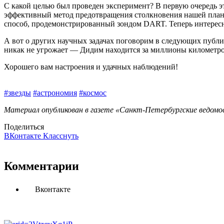
С какой целью был проведен эксперимент? В первую очередь э
эффективный метод предотвращения столк­новения нашей план
способ, продемонстрированный зондом DART. Теперь интересно
А вот о других научных задачах поговорим в следующих публик
никак не угрожает — Дидим находится за миллионы километров
Хорошего вам настроения и удачных наблюдений!
#звезды
#астрономия
#космос
Материал опубликован в газете «Санкт-Петербургские ведомос
Поделиться
ВКонтакте
Класснуть
Комментарии
Вконтакте