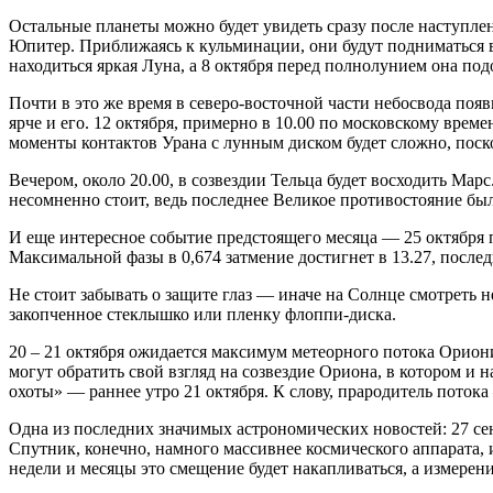
Остальные планеты можно будет увидеть сразу после наступлен
Юпитер. Приближаясь к кульминации, они будут подниматься в
находиться яркая Луна, а 8 октября перед полнолунием она под
Почти в это же время в северо-восточной части небосвода поя
ярче и его. 12 октября, примерно в 10.00 по московскому врем
моменты контактов Урана с лунным диском будет сложно, поско
Вечером, около 20.00, в созвездии Тельца будет восходить Марс
несомненно стоит, ведь последнее Великое противостояние было
И еще интересное событие предстоящего месяца — 25 октября п
Максимальной фазы в 0,674 затмение достигнет в 13.27, послед
Не стоит забывать о защите глаз — иначе на Солнце смотреть н
закопченное стеклышко или пленку флоппи-диска.
20 – 21 октября ожидается максимум метеорного потока Ориони
могут обратить свой взгляд на созвездие Ориона, в котором и 
охоты» — раннее утро 21 октября. К слову, прародитель потока
Одна из последних значимых астрономических новостей: 27 
Спутник, конечно, намного массивнее космического аппарата, и
недели и месяцы это смещение будет накапливаться, а измерен