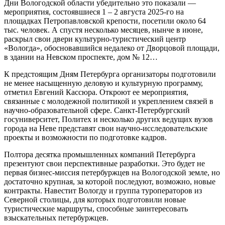
Дни Вологодской области убедительно это показали —
мероприятия, состоявшиеся 1 – 2 августа 2025‑го на
площадках Петропавловской крепости, посетили около 64
тыс. человек. А спустя несколько месяцев, нынче в июне,
раскрыл свои двери культурно-туристический центр
«Вологда», обосновавшийся недалеко от Дворцовой площади,
в здании на Невском проспекте, дом № 12…
К предстоящим Дням Петербурга организаторы подготовили
не менее насыщенную деловую и культурную программу,
отметил Евгений Кассюра. Откроют ее мероприятия,
связанные с молодежной политикой и укреплением связей в
научно-образовательной сфере. Санкт-Петербургский
госуниверситет, Политех и несколько других ведущих вузов
города на Неве представят свои научно-исследовательские
проекты и возможности по подготовке кадров.
Полтора десятка промышленных компаний Петербурга
презентуют свои перспективные разработки. Это будет не
первая бизнес-миссия петербуржцев на Вологодской земле, но
достаточно крупная, за которой последуют, возможно, новые
контракты. Навестит Вологду и группа туроператоров из
Северной столицы, для которых подготовили новые
туристические маршруты, способные заинтересовать
взыскательных петербуржцев.