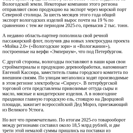
Вологодской земли. Некоторые компании этого региона
отправляют свою продукцию на экспорт через морской порт
Северной столицы. За шесть месяцев этого года общий
экспорт вологодских изделий вырос почти на 19 % по
сравнению с тем же периодом 2025‑го, превысив 2 тыс. тонн.
А недавно область-партнер пополнила свой речной
пассажирский флот, получив два новых электросудна проекта
«Мойка 2.0» («Вологодские зори» и «Вологжанин»),
построенные на верфи «Эмпериум», что под Петербургом.
С другой стороны, вологодцы поставляют в наши края свои
стройматериалы и продукцию деревообработки, напоминает
Евгений Кассюра, заместитель главы городского комитета по
внешним связям. По улицам мегаполиса ходят производимые
в этом регионе электробусы «Сириус». В петербургской
торговой сети представлены привозимые оттуда сыры и
масло, мясные и кондитерские изделия. А в новогодние
праздники главную городскую ель, стоящую на Дворцовой
площади, зажигает всероссийский Дед Мороз, приезжающий
из Великого Устюга.
Но вот что примечательно. По итогам 2025‑го товарооборот
между регионами составил около 18,5 млрд рублей, и две
трети этой немалой суммы пришлись на поставки из