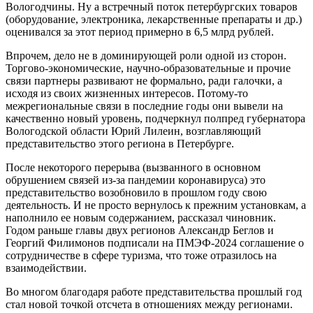
Вологодчины. Ну а встречный поток петербургских товаров
(оборудование, электроника, лекарственные препараты и др.)
оценивался за этот период примерно в 6,5 млрд рублей.
Впрочем, дело не в доминирующей роли одной из сторон.
Торгово-экономические, научно-образовательные и прочие
связи партнеры развивают не формально, ради галочки, а
исходя из своих жизненных интересов. Потому‑то
межрегиональные связи в последние годы они вывели на
качественно новый уровень, подчеркнул полпред губернатора
Вологодской области Юрий Лилеин, возглавляющий
представительство этого региона в Петербурге.
После некоторого перерыва (вызванного в основном
обрушением связей из‑за пандемии коронавируса) это
представительство возобновило в прошлом году свою
деятельность. И не просто вернулось к прежним установкам, а
наполнило ее новым содержанием, рассказал чиновник.
Годом раньше главы двух регионов Александр Беглов и
Георгий Филимонов подписали на ПМЭФ-2024 соглашение о
сотрудничестве в сфере туризма, что тоже отразилось на
взаимодействии.
Во многом благодаря работе представительства прошлый год
стал новой точкой отсчета в отношениях между регионами.