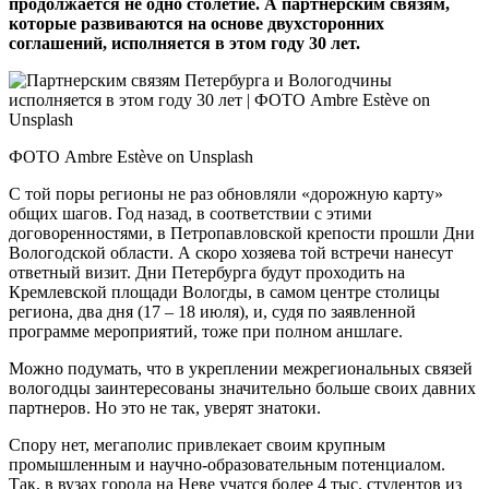
продолжается не одно столетие. А партнерским связям,
которые развиваются на основе двухсторонних
соглашений, исполняется в этом году 30 лет.
ФОТО Ambre Estève on Unsplash
С той поры регионы не раз обновляли «дорожную карту»
общих шагов. Год назад, в соответствии с этими
договоренностями, в Петропавловской крепости прошли Дни
Вологодской области. А скоро хозяева той встречи нанесут
ответный визит. Дни Петербурга будут проходить на
Кремлевской площади Вологды, в самом центре столицы
региона, два дня (17 – 18 июля), и, судя по заявленной
программе мероприятий, тоже при полном аншлаге.
Можно подумать, что в укреп­лении межрегиональных связей
вологодцы заинтересованы значительно больше своих давних
партнеров. Но это не так, уверят знатоки.
Спору нет, мегаполис привлекает своим крупным
промышленным и научно-образовательным потенциалом.
Так, в вузах города на Неве учатся более 4 тыс. студентов из