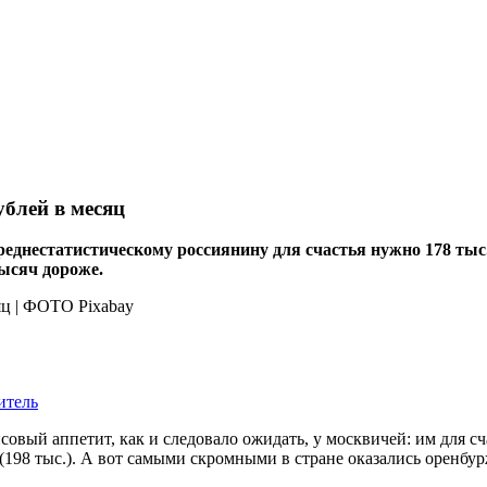
ублей в месяц
реднестатистическому россиянину для счастья нужно 178 тыс
тысяч дороже.
итель
ый аппетит, как и следовало ожидать, у москвичей: им для сча
 (198 тыс.). А вот самыми скромными в стране оказались оренбу