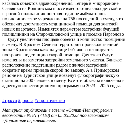
касалась объектов здравоохранения. Теперь в микрорайоне
Славянка на Колпинском шоссе вмес­то отдельных детской и
взрослой поликлиник построят единое амбулаторно-
поликлиническое учреждение на 756 посещений в смену, что
обеспечит доступность медицинской помощи для жителей
новых кварталов. Изменятся параметры застройки будущей
поликлиники на Старожиловской улице в поселке Парголово
— будут увеличены площадь объекта и количество посещений
в смену. В Красном Селе на территории производственной
зоны «Красносельская» на улице Рябчикова планируется
построить подстанцию скорой помощи. Для этого будут
изменены параметры застройки земельного участка. Близкое
расположение подстанции рядом с жилой застройкой
сократит время приезда скорой по вызову. А в Приморском
районе на Туристской улице возведут флюорографическую
станцию на 200 человек в смену. Все эти объекты включены в
адресную инвестиционную программу на 2023 – 2025 годы.
#трасса
#дорога
#строительство
Материал опубликован в газете «Санкт-Петербургские
ведомости» № 81 (7410) от 05.05.2023 под заголовком
«Дорожные перспективы».