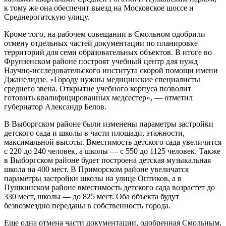
к тому же она обеспечит выезд на Московское шоссе и
Среднерогатскую улицу.
Кроме того, на рабочем совещании в Смольном одобрили
отмену отдельных частей документации по планировке
территорий для семи образовательных объектов. В итоге во
Фрунзенском районе построят учебный центр для нужд
Научно-исследовательского института скорой помощи имени
Джанелидзе. «Городу нужны медицинские специалисты
среднего звена. Открытие учебного корпуса позволит
готовить квалифицированных медсестер», — отметил
губернатор Александр Белов.
В Выборгском районе были изменены параметры застройки
детского сада и школы в части площади, этажности,
максимальной высоты. Вместимость детского сада увеличится
с 220 до 240 человек, а школы — с 550 до 1125 человек. Также
в Выборгском районе будет построена детская музыкальная
школа на 400 мест. В Приморском районе увеличатся
параметры застройки школы на улице Оптиков, а в
Пушкинском районе вместимость детского сада возрастет до
330 мест, школы — до 825 мест. Оба объекта будут
безвозмездно переданы в собственность города.
Еще одна отмена части документации, одобренная Смольным,