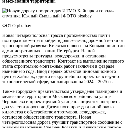
и межевания территории.
ФОТО pixabay
Новая четырехполосная трасса протяженностью почти
полтора километра пройдет вдоль железнодорожной ветки от
транспортной развязки Киевского шоссе на Кондакопшино до
административных границ Петербурга. На ней
предусмотрены тротуары, велодорожки и остановки
общественного транспорта. Контракт на выполнение первого
этапа строительно-монтажных работ заключен в феврале
нынешнего года. Ввод первых объектов инновационного
центра Хайпарк, одного из крупнейших проектов в научно-
технологической сфере, запланирован на 2024 – 2025 гг.
Также городским правительством утверждены планировка и
межевание территории в Мос­ковском районе: на улице
Чернышева и проектируемой улице планируется построить
два участка дороги до Дизельного проезда длиной около
километра с обустройством тротуаров, велодорожек,
остановок общественного транспорта. Новая
четырехполосная дорога улучшит транспортное сообщение с
жилыми кварталами Средней Рогатки и Пулковским парком,