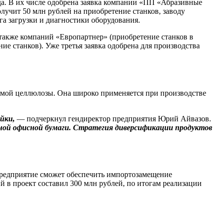
а. В их числе одобрена заявка компании «ПП «Абразивные
учит 50 млн рублей на приобретение станков, заводу
а загрузки и диагностики оборудования.
также компаний «Европартнер» (приобретение станков в
 станков). Уже третья заявка одобрена для производства
имой целлюлозы. Она широко применяется при производстве
ейки,
— подчеркнул гендиректор предприятия Юрий Айвазов.
ной офисной бумаги. Стратегия диверсификации продуктов
предприятие сможет обеспечить импортозамещение
в проект составил 300 млн руб­лей, по итогам реализации