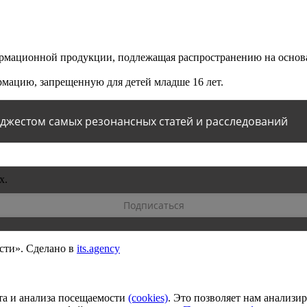
мационной продукции, подлежащая распространению на основа
мацию, запрещенную для детей младше 16 лет.
йджестом самых резонансных статей и расследований
х.
сти».
Сделано в
its.agency
та и анализа посещаемости
(сookies)
. Это позволяет нам анализи