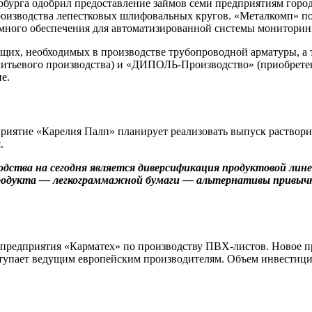
урга одобрил предоставление займов семи предприятиям город
оизводства лепестковых шлифовальных кругов. «Металкомп» пол
много обеспечения для автоматизированной системы мониторинг
щих, необходимых в производстве трубопроводной арматуры, а 
тьевого производства) и «ДИПОЛЬ-Производство» (приобретение
е.
риятие «Карелия Палп» планирует реализовать выпуск раствор
.
одства на сегодня является диверсификация продуктовой лин
о продукта — легкограммажной бумаги — альтернативы привыч
 предприятия «Карматех» по производству ПВХ-листов. Новое 
тупает ведущим европейским производителям. Объем инвестиций 