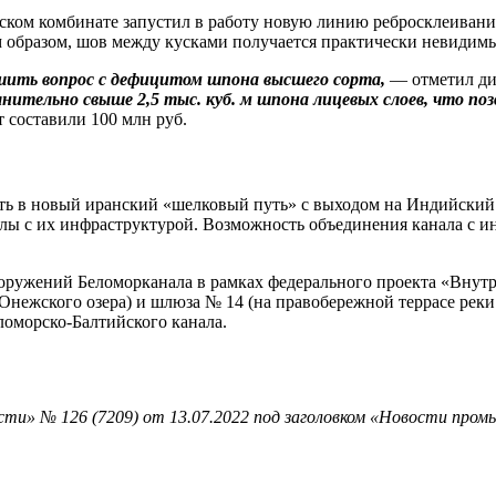
ском комбинате запустил в работу новую линию ребросклеивани
м образом, шов между кусками получается практически невидимы
шить вопрос с дефицитом шпона высшего сорта,
— отметил ди
нительно свыше 2,5 тыс. куб. м шпона лицевых слоев, что п
т составили 100 млн руб.
ть в новый иранский «шелковый путь» с выходом на Индийский
 с их инфраструктурой. Возможность объединения канала с инф
ружений Беломорканала в рамках федерального проекта «Внутре
Онежского озера) и шлюза № 14 (на правобережной террасе реки
ломорско-Балтийского канала.
ти» № 126 (7209) от 13.07.2022 под заголовком «Новости пром