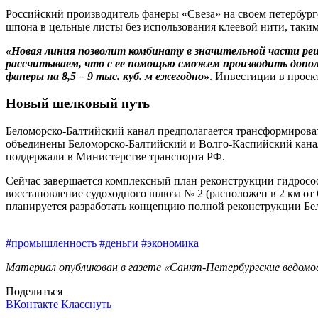
Российский производитель фанеры «Свеза» на своем петербург
шпона в цельные листы без использования клеевой нити, таки
«Новая линия позволит комбинату в значительной части ре
рассчитываем, что с ее помощью сможем производить допол
фанеры на 8,5 – 9 тыс. куб. м ежегодно»
. Инвестиции в проек
Новый шелковый путь
Беломорско-Балтийский канал предполагается трансформирова
объединены Беломорско-Балтийский и Волго-Каспийский каналы
поддержали в Министерстве транспорта РФ.
Сейчас завершается комплексный план реконструкции гидросоо
восстановление судоходного шлюза № 2 (расположен в 2 км от 
планируется разработать концепцию полной реконструкции Бе
#промышленность
#деньги
#экономика
Материал опубликован в газете «Санкт-Петербургские ведомос
Поделиться
ВКонтакте
Класснуть