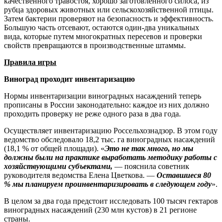
качественного травостоя, хорошо заготовленного силоса, из
рубца здоровых животных или сельскохозяйственной птицы.
Затем бактерии проверяют на безопасность и эффективность.
Большую часть отсевают, остаются один-два уникальных
вида, которые путем многократных пересевов и проверки
свойств превращаются в производственные штаммы.
Правила игры
Виноград проходит инвентаризацию
Нормы инвентаризации виноградных насаждений теперь
прописаны в России законодательно: каждое из них должно
проходить проверку не реже одного раза в два года.
Осуществляет инвентаризацию Россельхознадзор. В этом году
ведомство обследовало 18,2 тыс. га виноградных насаждений
(18,1 % от общей площади). «
Это не так много, но мы
должны были на практике выработать методику работы с
хозяйствующими субъектами,
— пояснила советник
руководителя ведомства Елена Цветкова. —
Оставшие­ся 80
% мы планируем проинвентаризировать в следующем году
».
В целом за два года предстоит исследовать 100 тысяч гектаров
виноградных насаждений (230 млн кустов) в 21 регионе
страны.