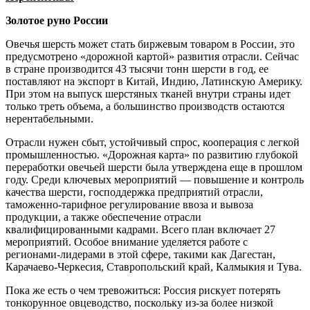
Золотое руно России
Овечья шерсть может стать биржевым товаром в России, это
предус­мотрено «дорожной картой» развития отрасли. Сейчас
в стране производится 43 тысячи тонн шерсти в год, ее
поставляют на экспорт в Китай, Индию, Латинскую Америку.
При этом на выпуск шерстяных тканей внутри страны идет
только треть объема, а большинство производств остаются
нерентабельными.
Отрасли нужен сбыт, устойчивый спрос, кооперация с легкой
промышленностью. «Дорожная карта» по развитию глубокой
переработки овечьей шерсти была утверждена еще в прошлом
году. Среди ключевых мероприятий — повышение и контроль
качества шерсти, гос­поддержка предприятий отрасли,
таможенно-тарифное регулирование ввоза и вывоза
продукции, а также обеспечение отрасли
квалифицированными кадрами. Всего план включает 27
мероприятий. Особое внимание уделяется работе с
регионами-лидерами в этой сфере, такими как Дагестан,
Карачаево-Черкесия, Ставропольский край, Калмыкия и Тува.
Пока же есть о чем тревожиться: Россия рискует потерять
тонкорунное овцеводство, поскольку из‑за более низкой