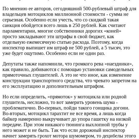
По мнению ее авторов, сегодняшний 500-рублевый штраф для
владельцев мотоциклов миллионной стоимости - сумма не
серьезная. Особенно если учесть, что со скидкой такая
санкция обойдется всего лишь в 250 рублей. Как считают
парламентарии, многие собственники дорогих «коней»
просто закладывают эти штрафы в свой бюджет, как
отдельную ежемесячную статью расхода. Поэтому, когда
инспектор выпишет им штраф не 500 рублей, а 5 тысяч, это
уже будет ощутимо. Особенно если не один раз.
Депутаты также напомнили, что громкого рева «наездники»,
как правило, добиваются с помощью установки самодельных
прямоточных глушителей. А это не что иное, как изменение
конструкции транспортного средства, что чревато запретом на
его эксплуатацию и дополнительным штрафом.
Но если определить, «прямоток» у мотоцикла или родной
глушитель, несложно, то вот замерить уровень шума -
проблематично. Во-первых, пойди такого гонщика догони.
Во-вторых, мотоцикл тарахтит не все время, а лишь когда
байкер намеренно выкручивает до упора гашетку на низкой
передаче. При этом никакого тюнинга выхлопной трубы у
него может и не быть. Так что если дорожный инспектор
начнет замерять грохот мотора шумомером, то децибелы этого