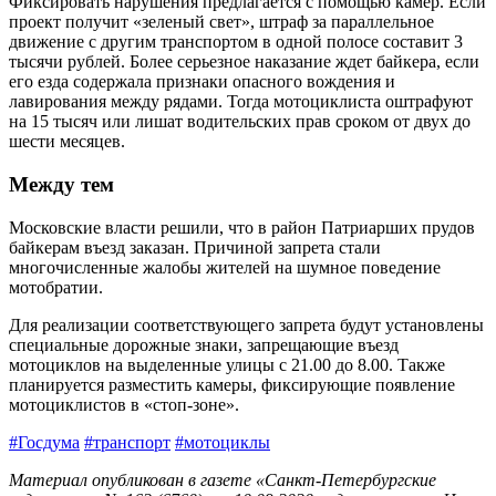
Фиксировать нарушения предлагается с помощью камер. Если
проект получит «зеленый свет», штраф за параллельное
движение с другим транспортом в одной полосе составит 3
тысячи рублей. Более серьезное наказание ждет байкера, если
его езда содержала признаки опасного вождения и
лавирования между рядами. Тогда мотоциклиста оштрафуют
на 15 тысяч или лишат водительских прав сроком от двух до
шести месяцев.
Между тем
Московские власти решили, что в район Патриарших прудов
байкерам въезд заказан. Причиной запрета стали
многочисленные жалобы жителей на шумное поведение
мотобратии.
Для реализации соответствующего запрета будут установлены
специальные дорожные знаки, запрещающие въезд
мотоциклов на выделенные улицы с 21.00 до 8.00. Также
планируется разместить камеры, фиксирующие появление
мотоциклистов в «стоп-зоне».
#Госдума
#транспорт
#мотоциклы
Материал опубликован в газете «Санкт-Петербургские