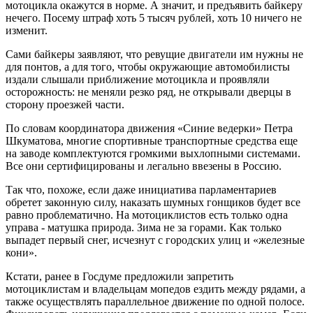
мотоцикла окажутся в норме. А значит, и предъявить байкеру
нечего. Посему штраф хоть 5 тысяч рублей, хоть 10 ничего не
изменит.
Сами байкеры заявляют, что ревущие двигатели им нужны не
для понтов, а для того, чтобы окружающие автомобилисты
издали слышали приближение мотоцикла и проявляли
осторожность: не меняли резко ряд, не открывали дверцы в
сторону проезжей части.
По словам координатора движения «Синие ведерки» Петра
Шкуматова, многие спортивные транспортные средства еще
на заводе комплектуются громкими выхлопными системами.
Все они сертифицированы и легально ввезены в Россию.
Так что, похоже, если даже инициатива парламентариев
обретет законную силу, наказать шумных гонщиков будет все
равно проблематично. На мотоциклистов есть только одна
управа - матушка природа. Зима не за горами. Как только
выпадет первый снег, исчезнут с городских улиц и «железные
кони».
Кстати, ранее в Госдуме предложили запретить
мотоциклистам и владельцам мопедов ездить между рядами, а
также осуществлять параллельное движение по одной полосе.