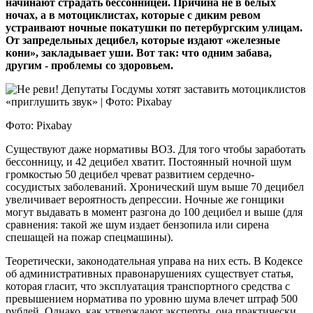
начинают страдать бессонницей. Причина не в белых
ночах, а в мотоциклистах, которые с диким ревом
устраивают ночные покатушки по петербургским улицам.
От запредельных децибел, которые издают «железные
кони», закладывает уши. Вот так: что одним забава,
другим - проблемы со здоровьем.
Фото: Pixabay
Существуют даже нормативы ВОЗ. Для того чтобы заработать
бессонницу, и 42 децибел хватит. Постоянный ночной шум
громкостью 50 децибел чреват развитием сердечно-
сосудистых заболеваний. Хронический шум выше 70 децибел
увеличивает вероятность депрессии. Ночные же гонщики
могут выдавать в момент разгона до 100 децибел и выше (для
сравнения: такой же шум издает бензопила или сирена
спешащей на пожар спецмашины).
Теоретически, законодательная управа на них есть. В Кодексе
об административных правонарушениях существует статья,
которая гласит, что эксплуатация транспортного средства с
превышением норматива по уровню шума влечет штраф 500
рублей. Однако, как утверждают эксперты, она практически