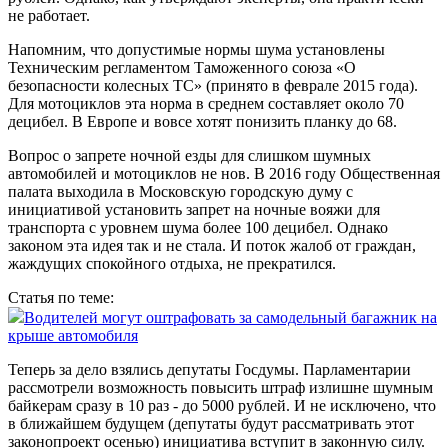
не работает.
Напомним, что допустимые нормы шума установлены
Техническим регламентом Таможенного союза «О
безопасности колесных ТС» (принято в феврале 2015 года).
Для мотоциклов эта норма в среднем составляет около 70
децибел. В Европе и вовсе хотят понизить планку до 68.
Вопрос о запрете ночной езды для слишком шумных
автомобилей и мотоциклов не нов. В 2016 году Общественная
палата выходила в Московскую городскую думу с
инициативой установить запрет на ночные вояжи для
транспорта с уровнем шума более 100 децибел. Однако
законом эта идея так и не стала. И поток жалоб от граждан,
жаждущих спокойного отдыха, не прекратился.
Статья по теме:
Водителей могут оштрафовать за самодельный багажник на
крыше автомобиля
Теперь за дело взялись депутаты Госдумы. Парламентарии
рассмотрели возможность повысить штраф излишне шумным
байкерам сразу в 10 раз - до 5000 рублей. И не исключено, что
в ближайшем будущем (депутаты будут рассматривать этот
законопроект осенью) инициатива вступит в законную силу.