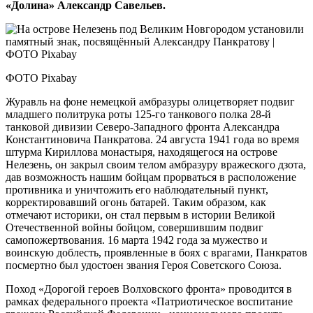
«Долина» Александр Савельев.
ФОТО Pixabay
Журавль на фоне немецкой амбразуры олицетворяет подвиг
младшего политрука роты 125‑го танкового полка 28‑й
танковой дивизии Северо-Западного фронта Александра
Константиновича Панкратова. 24 августа 1941 года во время
штурма Кириллова монастыря, находящегося на острове
Нелезень, он закрыл своим телом амбразуру вражеского дзота,
дав возможность нашим бойцам прорваться в расположение
противника и уничтожить его наблюдательный пункт,
корректировавший огонь батарей. Таким образом, как
отмечают историки, он стал первым в истории Великой
Отечественной войны бойцом, совершившим подвиг
самопожертвования. 16 марта 1942 года за мужество и
воинскую доблесть, проявленные в боях с врагами, Панкратов
посмертно был удостоен звания Героя Советского Союза.
Поход «Дорогой героев Волховского фронта» проводится в
рамках федерального проекта «Патриотическое воспитание