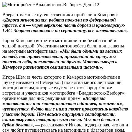
Вчера отважные путешественники прибыли в Кемерово:
«Дорога живописная, ребята поехали по федеральной
трассе, а я — через верхнюю часть дороги и красноярскую
ГЭС. Здорово покатался по серпантину, все замечательно»
.
Город Кемерово встретил мотоциклистов безоблачной и
теплой погодой. Участники мотопробега были приглашены
на местный мотофестиваль:
«Мы были одними из главных
гостей, нас приветствовали, пригласили на сцену, мы
показали себя, посмотрели на других. Мотокультура в
Кемерово развивается семимильными шагами».
Игорь Шем (в честь которого г. Кемерово мотолюбители в
шутку называет «Шемерово») посвятил много лет помощи
мотоциклистам, которые едут через этот город. Он же
встретил и участников мотопробега «Владивосток-Выборг»,
организовав для них радушный прием.
«Встречая
мотоколонны или мотоциклистов-одиночек, помогая им,
чувствуется, будто ты с ними тоже проезжаешь какой-то
участок дороги. Нам важно ощущение солидарности,
взаимовыручки, товарищеского плеча. Мы это делали и
будем делать»
, — рассказывает Игорь, подчеркивая, что он и
сам любит путешествовать на мотоцикле и благодарен всем,