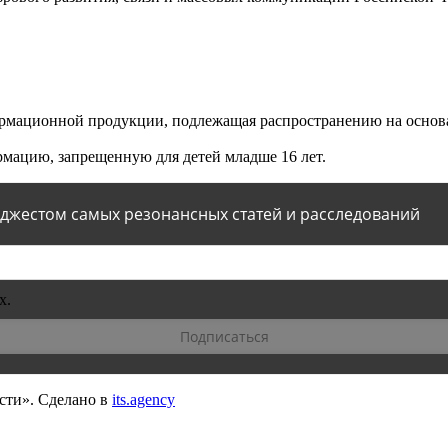
мационной продукции, подлежащая распространению на основа
мацию, запрещенную для детей младше 16 лет.
йджестом самых резонансных статей и расследований
х.
сти».
Сделано в
its.agency