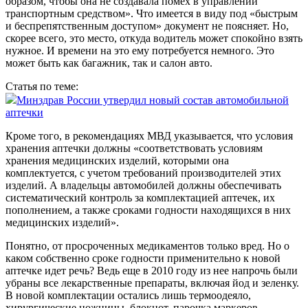
образом, чтобы она не создавала помех в управлении
транспортным средством». Что имеется в виду под «быстрым
и беспрепятственным доступом» документ не поясняет. Но,
скорее всего, это место, откуда водитель может спокойно взять
нужное. И времени на это ему потребуется немного. Это
может быть как багажник, так и салон авто.
Статья по теме:
Минздрав России утвердил новый состав автомобильной
аптечки
Кроме того, в рекомендациях МВД указывается, что условия
хранения аптечки должны «соответствовать условиям
хранения медицинских изделий, которыми она
комплектуется, с учетом требований производителей этих
изделий. А владельцы автомобилей должны обеспечивать
систематический контроль за комплекта­цией аптечек, их
пополнением, а также сроками годности находящихся в них
медицинских изделий».
Понятно, от просроченных медикаментов только вред. Но о
каком собственно сроке годности применительно к новой
аптечке идет речь? Ведь еще в 2010 году из нее напрочь были
убраны все лекарственные препараты, включая йод и зеленку.
В новой комплектации остались лишь термоодеяло,
хирургические ножницы, блокнот, парочка маркеров,