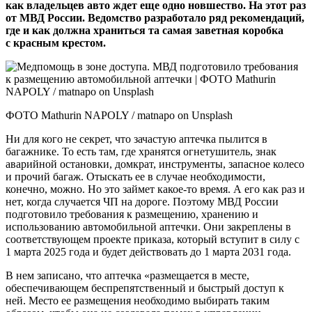
как владельцев авто ждет еще одно новшество. На этот раз
от МВД России. Ведомство разработало ряд рекомендаций,
где и как должна храниться та самая заветная коробка
с красным крестом.
ФОТО Mathurin NAPOLY / matnapo on Unsplash
Ни для кого не секрет, что зачас­тую аптечка пылится в
багажнике. То есть там, где хранятся огнетушитель, знак
аварийной остановки, домкрат, инструменты, запасное колесо
и прочий багаж. Отыс­кать ее в случае необходимости,
конечно, можно. Но это займет какое‑то время. А его как раз и
нет, когда случается ЧП на дороге. Поэтому МВД России
подготовило требования к размещению, хранению и
использованию автомобильной аптечки. Они закреплены в
соответствующем проекте приказа, который вступит в силу с
1 марта 2025 года и будет действовать до 1 марта 2031 года.
В нем записано, что аптечка «размещается в месте,
обеспечивающем беспрепятственный и быстрый доступ к
ней. Место ее размещения необходимо выбирать таким