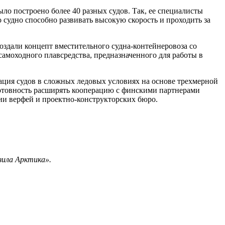
ло построено более 40 разных судов. Так, ее специалисты
 судно способно развивать высокую скорость и проходить за
здали концепт вместительного судна-контейнеровоза со
амоходного плавсредства, предназначенного для работы в
ация судов в сложных ледовых условиях на основе трехмерной
 Готовность расширять кооперацию с финскими партнерами
ии верфей и проектно-конструкторских бюро.
зила Арктика».