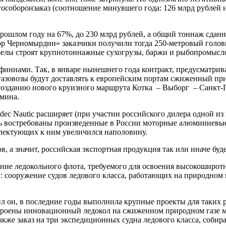
 гособоронзаказ (соотношение минувшего года: 126 млрд рублей
ошлом году на 67%, до 230 млрд рублей, а общий тоннаж сданно
тор Черномырдин» заказчики получили тогда 250-метровый голо
абелы строят крупнотоннажные сухогрузы, баржи и рыбопромысл
 финнами. Так, в январе нынешнего года контракт, предусматри
и газовозы будут доставлять к европейским портам сжиженный пр
 созданию нового круизного маршрута Котка – Выборг – Санкт-
амина.
ec Nautic расширяет (при участии российского дилера одной из 
ь востребованы произведенные в России моторные алюминиевые л
мплектующих к ним увеличился наполовину.
 а значит, российская экспортная продукция так или иначе будет
ние ледокольного флота, требуемого для освоения высокоширот
сооружение судов ледового класса, работающих на природном г
ил он, в последние годы выполнила крупные проекты для таких 
троены инновационный ледокол на сжиженном природном газе м
акже заказ на три экспедиционных судна ледового класса, собира