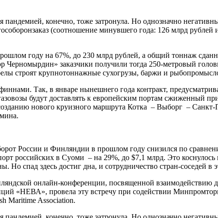
я пандемией, конечно, тоже затронула. Но однозначно негативн
 гособоронзаказ (соотношение минувшего года: 126 млрд рублей
ошлом году на 67%, до 230 млрд рублей, а общий тоннаж сданно
тор Черномырдин» заказчики получили тогда 250-метровый голо
абелы строят крупнотоннажные сухогрузы, баржи и рыбопромысл
 финнами. Так, в январе нынешнего года контракт, предусматри
и газовозы будут доставлять к европейским портам сжиженный пр
 созданию нового круизного маршрута Котка – Выборг – Санкт-
амина.
орот России и Финляндии в прошлом году снизился по сравнению
спорт российских в Суоми – на 29%, до $7,1 млрд. Это коснулос
 Но спад здесь достиг дна, и сотрудничество стран-соседей в э
ляндской онлайн-конференции, посвященной взаимодействию дв
ий «НЕВА», провела эту встречу при содействии Минпромторга
 Maritime Association.
я пандемией, конечно, тоже затронула. Но однозначно негативн