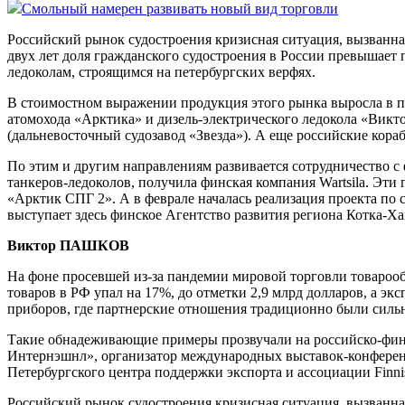
Смольный намерен развивать новый вид торговли
Российский рынок судостроения кризисная ситуация, вызванна
двух лет доля гражданского судостроения в России превышает
ледоколам, строящимся на петербургских верфях.
В стоимостном выражении продукция этого рынка выросла в пр
атомохода «Арктика» и дизель-электрического ледокола «Вик
(дальневосточный судозавод «Звезда»). А еще российские кор
По этим и другим направлениям развивается сотрудничество с
танкеров-ледоколов, получила финская компания Wartsila. Эт
«Арктик СПГ 2». А в феврале началась реализация проекта по
выступает здесь финское Агентство развития региона Котка-Х
Виктор ПАШКОВ
На фоне просевшей из-за пандемии мировой торговли товарооб
товаров в РФ упал на 17%, до отметки 2,9 млрд долларов, а эк
приборов, где партнерские отношения традиционно были сильны.
Такие обнадеживающие примеры прозвучали на российско-фин
Интернэшнл», организатор международных выставок-конференц
Петербургского центра поддержки экспорта и ассоциации Finnish
Российский рынок судостроения кризисная ситуация, вызванна