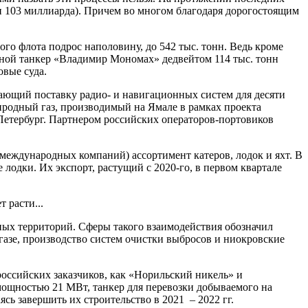
 и 103 миллиарда). Причем во многом благодаря дорогостоящим
го флота подрос наполовину, до 542 тыс. тонн. Ведь кроме
вной танкер «Владимир Мономах» дедвейтом 114 тыс. тонн
овые суда.
вающий поставку радио- и навигационных систем для десяти
иродный газ, производимый на Ямале в рамках проекта
Петербург. Партнером российских операторов-портовиков
международных компаний) ассортимент катеров, лодок и яхт. В
одки. Их экспорт, растущий с 2020-го, в первом квартале
 расти...
ных территорий. Сферы такого взаимодействия обозначил
азе, производство систем очистки выбросов и ниокровские
российских заказчиков, как «Норильский никель» и
ощностью 21 МВт, танкер для перевозки добываемого на
ясь завершить их строительство в 2021 – 2022 гг.