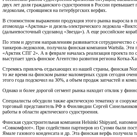
двух лет доля гражданского судостроения в России превышает
ледоколам, строящимся на петербургских верфях.
В стоимостном выражении продукция этого рынка выросла в пр
атомохода «Арктика» и дизель-электрического ледокола «Вик
(дальневосточный судозавод «Звезда»). А еще российские кор
По этим и другим направлениям развивается сотрудничество с
танкеров-ледоколов, получила финская компания Wartsila. Эт
«Арктик СПГ 2». А в феврале началась реализация проекта по
выступает здесь финское Агентство развития региона Котка-Х
Стремясь привлечь отдыхающих из нашей страны, финская Nord
то же время на финском рынке маломерных судов сегодня очен
этого года подскочил на 30%, а объем продаж запчастей и ко
Однако и более дорогой сегмент рынка находит отклик у финнов,
Специалисты обсудили также арктическую тематику и сооруже
торговый представитель РФ в Финляндии Сергей Синельников: 
работы в области арктического судостроения.
Финская судостроительная компания Helsinki Shipyard, напомн
«Совкомфлот». При содействии партнеров из Суоми были пос
Ямале газового конденсата и др. Эта финская верфь получила т