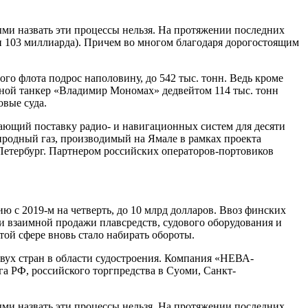
ыми назвать эти процессы нельзя. На протяжении последних
 и 103 миллиарда). Причем во многом благодаря дорогостоящим
го флота подрос наполовину, до 542 тыс. тонн. Ведь кроме
вной танкер «Владимир Мономах» дедвейтом 114 тыс. тонн
овые суда.
вающий поставку радио- и навигационных систем для десяти
иродный газ, производимый на Ямале в рамках проекта
Петербург. Партнером российских операторов-портовиков
 с 2019-м на четверть, до 10 млрд долларов. Ввоз финских
ь и взаимной продажи плавсредств, судового оборудования и
той сфере вновь стало набирать обороты.
ух стран в области судостроения. Компания «НЕВА-
 РФ, российского торгпредства в Суоми, Санкт-
ыми назвать эти процессы нельзя. На протяжении последних