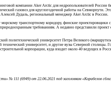
нговой компании Aker Arctic для недропользователей России бы
ический газовоз для круглогодичной работы на Севморпути. Это
 Алексей Дудаль, региональный менеджер Aker Arctic в России.
 морскому транспортному коридору, финские проектировщики со
природоохранным требованиям. А недавно представили проект с
гский политехнический университет Петра Великого (маршрутиз
кой технический университет, и другие вузы Северной столицы.
троительной корпорации, куда входит около 40 ведущих в Росс
и» № 111 (6949) от 22.06.2021 под заголовком «Корабелов сбли