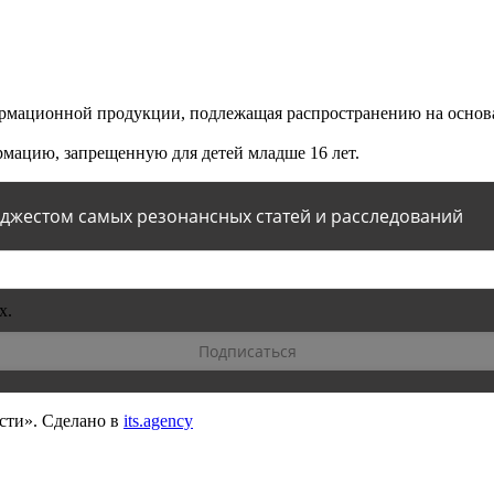
мационной продукции, подлежащая распространению на основа
мацию, запрещенную для детей младше 16 лет.
йджестом самых резонансных статей и расследований
х.
сти».
Сделано в
its.agency