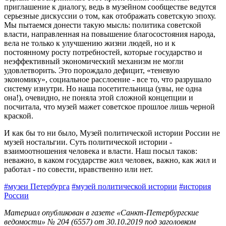
приглашение к диалогу, ведь в музейном сообществе ведутся
серьезные дискуссии о том, как отображать советскую эпоху.
Мы пытаемся донести такую мысль: политика советской
власти, направленная на повышение благосостояния народа,
вела не только к улучшению жизни людей, но и к
постоянному росту потребностей, которые государство и
неэффективный экономический механизм не могли
удовлетворить. Это порождало дефицит, «теневую
экономику», социальное расслоение - все то, что разрушало
систему изнутри. Но наша посетительница (увы, не одна
она!), очевидно, не поняла этой сложной концепции и
посчитала, что музей мажет советское прошлое лишь черной
краской.
И как бы то ни было, Музей политической истории России не
музей ностальгии. Суть политической истории -
взаимоотношения человека и власти. Наш посыл таков:
неважно, в каком государстве жил человек, важно, как жил и
работал - по совести, нравственно или нет.
#музеи Петербурга
#музей политической истории
#история
России
Материал опубликован в газете «Санкт-Петербургские
ведомости» № 204 (6557) от 30.10.2019 под заголовком