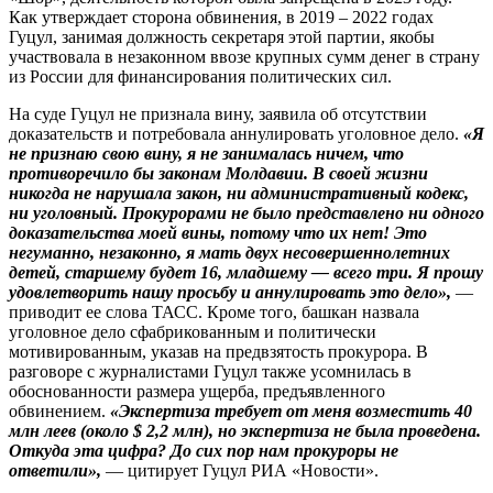
Как утверждает сторона обвинения, в 2019 – 2022 годах
Гуцул, занимая должность секретаря этой партии, якобы
участвовала в незаконном ввозе крупных сумм денег в страну
из России для финансирования политических сил.
На суде Гуцул не признала вину, заявила об отсутствии
доказательств и потребовала аннулировать уголовное дело.
«Я
не признаю свою вину, я не занималась ничем, что
противоречило бы законам Молдавии. В своей жизни
никогда не нарушала закон, ни административный кодекс,
ни уголовный. Прокурорами не было представлено ни одного
доказательства моей вины, потому что их нет! Это
негуманно, незаконно, я мать двух несовершеннолетних
детей, старшему будет 16, младшему — всего три. Я прошу
удовлетворить нашу просьбу и аннулировать это дело»,
—
приводит ее слова ТАСС. Кроме того, башкан назвала
уголовное дело сфабрикованным и политически
мотивированным, указав на предвзятость прокурора. В
разговоре с журналистами Гуцул также усомнилась в
обоснованности размера ущерба, предъявленного
обвинением.
«Экспертиза требует от меня возместить 40
млн леев (около $ 2,2 млн), но экспертиза не была проведена.
Откуда эта цифра? До сих пор нам прокуроры не
ответили»,
— цитирует Гуцул РИА «Новости».