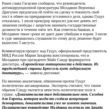
Ранее глава Гагаузии сообщила, что руководитель
антикоррупционной прокуратуры Молдавии Вероника
Драгалин предлагала ей пойти на сделку и покинуть свой
пост в обмен на прекращение уголовного дела, однако Гуцул
отказалась. 1 июля прокурор запросил для нее девять лет
лишения свободы с запретом занимать государственные
должности в течение пяти лет. Как отметила башкан, в
Молдавии такие сроки не дают даже убийцам и ворам. 3 июля
в суде завершились слушания по этому делу, решение будет
вынесено 5 августа.
Комментируя процесс над Гуцул, официальный представитель
МИД России Мария Захарова констатировала, что в
Молдавии при президенте Майе Санду формируется
диктатура.
«Европейские антиценности в действии. Из
трудолюбивой страны Брюссель кует либеральную
диктатуру»,
— заявила дипломат.
По мнению аналитиков, обвинения против Гуцул
политически ангажированы. Эксперты считают, что таким
образом Санду пытается зачистить политическое поле в
стране.
«Доказательств там действительно нет. Сегодня
для Европы, которая когда‑то создала концепцию
демократии, доказательства уже не имеют значения.
Политическое руководство Молдавии получило от Запада