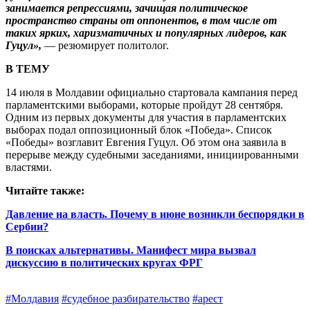
занимается репрессиями, зачищая политическое
пространство страны от оппонентов, в том числе от
таких ярких, харизматичных и популярных лидеров, как
Гуцул»,
— резюмирует политолог.
В ТЕМУ
14 июля в Молдавии официально стартовала кампания перед
парламентскими выборами, которые пройдут 28 сентября.
Одним из первых документы для участия в парламентских
выборах подал оппозиционный блок «Победа». Список
«Победы» возглавит Евгения Гуцул. Об этом она заявила в
перерыве между судебными заседаниями, инициированными
властями.
Читайте также:
Давление на власть. Почему в июне возникли беспорядки в
Сербии?
В поисках альтернативы. Манифест мира вызвал
дискуссию в политических кругах ФРГ
#Молдавия
#судебное разбирательство
#арест