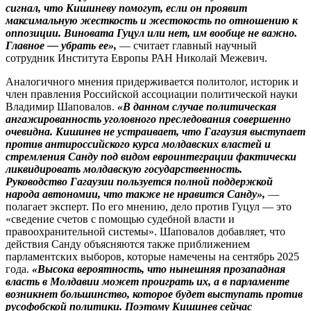
сигнал, что Кишиневу помогут, если он проявит
максимальную жесткость и жестокость по отношению к
оппозиции. Виновата Гуцул или нет, им вообще не важно.
Главное — убрать ее»,
— считает главный научный
сотрудник Института Европы РАН Николай Межевич.
Аналогичного мнения придерживается политолог, историк и
член правления Российской ассоциации политической науки
Владимир Шаповалов.
«В данном случае политическая
ангажированность уголовного преследования совершенно
очевидна. Кишинев не устраивает, что Гагаузия выступает
против антироссийского курса молдавских властей и
стремления Санду под видом евроинтеграции фактически
ликвидировать молдавскую государственность.
Руководство Гагаузии пользуется полной поддержкой
народа автономии, что также не нравится Санду»,
—
полагает эксперт. По его мнению, дело против Гуцул — это
«сведение счетов с помощью судебной власти и
правоохранительной системы». Шаповалов добавляет, что
действия Санду объясняются также приближением
парламентских выборов, которые намечены на сентябрь 2025
года.
«Высока вероятность, что нынешняя прозападная
власть в Молдавии может проиграть их, а в парламенте
возникнет большинство, которое будет выступать против
русофобской политики. Поэтому Кишинев сейчас