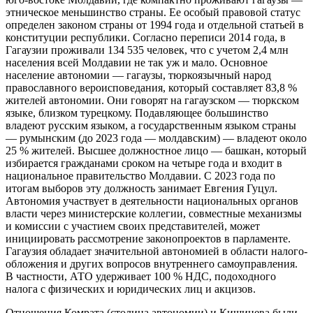
этническое меньшинство страны. Ее особый правовой статус
определен законом страны от 1994 года и отдельной статьей в
конституции республики. Согласно переписи 2014 года, в
Гагаузии проживали 134 535 человек, что с учетом 2,4 млн
населения всей Молдавии не так уж и мало. Основное
население автономии — гагаузы, тюркоязычный народ
православного вероисповедания, который составляет 83,8 %
жителей автономии. Они говорят на гагаузском — тюркском
языке, близком турецкому. Подавляющее большинство
владеют русским языком, а государственным языком страны
— румынским (до 2023 года — молдавским) — владеют около
25 % жителей. Высшее должностное лицо — башкан, который
избирается гражданами сроком на четыре года и входит в
национальное правительство Молдавии. С 2023 года по
итогам выборов эту должность занимает Евгения Гуцул.
Автономия участвует в деятельности национальных органов
власти через министерские коллегии, совместные механизмы
и комиссии с участием своих представителей, может
инициировать рассмотрение законопроектов в парламенте.
Гагаузия обладает значительной автономией в области налого­
обложения и других вопросов внутреннего самоуправления.
В частности, АТО удерживает 100 % НДС, подоходного
налога с физических и юридических лиц и акцизов.
Отношения Комрата (столица автономии) и Кишинева были