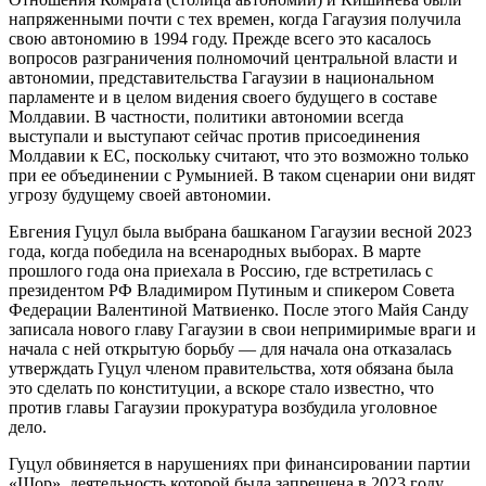
напряженными почти с тех времен, когда Гагаузия получила
свою автономию в 1994 году. Прежде всего это касалось
вопросов разграничения полномочий центральной власти и
автономии, представительства Гагаузии в национальном
парламенте и в целом видения своего будущего в составе
Молдавии. В частности, политики автономии всегда
выступали и выступают сейчас против присоединения
Молдавии к ЕС, поскольку считают, что это возможно только
при ее объединении с Румынией. В таком сценарии они видят
угрозу будущему своей автономии.
Евгения Гуцул была выбрана башканом Гагаузии весной 2023
года, когда победила на всенародных выборах. В марте
прошлого года она приехала в Россию, где встретилась с
президентом РФ Владимиром Путиным и спикером Совета
Федерации Валентиной Матвиенко. После этого Майя Санду
записала нового главу Гагаузии в свои непримиримые враги и
начала с ней открытую борьбу — для начала она отказалась
утверждать Гуцул членом правительства, хотя обязана была
это сделать по конституции, а вскоре стало известно, что
против главы Гагаузии прокуратура возбудила уголовное
дело.
Гуцул обвиняется в нарушениях при финансировании партии
«Шор», деятельность которой была запрещена в 2023 году.