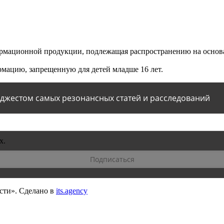
мационной продукции, подлежащая распространению на основа
мацию, запрещенную для детей младше 16 лет.
йджестом самых резонансных статей и расследований
х.
сти».
Сделано в
its.agency