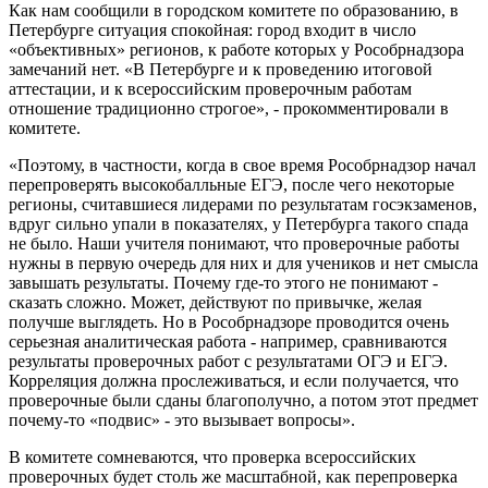
Как нам сообщили в городском комитете по образованию, в
Петербурге ситуация спокойная: город входит в число
«объективных» регионов, к работе которых у Рособрнадзора
замечаний нет. «В Петербурге и к проведению итоговой
аттестации, и к всероссийским проверочным работам
отношение традиционно строгое», - прокомментировали в
комитете.
«Поэтому, в частности, когда в свое время Рособрнадзор начал
перепроверять высокобалльные ЕГЭ, после чего некоторые
регионы, считавшиеся лидерами по результатам госэкзаменов,
вдруг сильно упали в показателях, у Петербурга такого спада
не было. Наши учителя понимают, что проверочные работы
нужны в первую очередь для них и для учеников и нет смысла
завышать результаты. Почему где-то этого не понимают -
сказать сложно. Может, действуют по привычке, желая
получше выглядеть. Но в Рособрнадзоре проводится очень
серьезная аналитическая работа - например, сравниваются
результаты проверочных работ с результатами ОГЭ и ЕГЭ.
Корреляция должна прослеживаться, и если получается, что
проверочные были сданы благополучно, а потом этот предмет
почему-то «подвис» - это вызывает вопросы».
В комитете сомневаются, что проверка всероссийских
проверочных будет столь же масштабной, как перепроверка