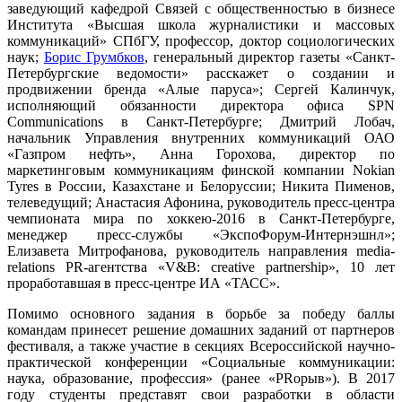
заведующий кафедрой Связей с общественностью в бизнесе
Института «Высшая школа журналистики и массовых
коммуникаций» СПбГУ, профессор, доктор социологических
наук;
Борис Грумбков
, генеральный директор газеты «Санкт-
Петербургские ведомости» расскажет о создании и
продвижении бренда «Алые паруса»; Сергей Калинчук,
исполняющий обязанности директора офиса SPN
Communications в Санкт-Петербурге; Дмитрий Лобач,
начальник Управления внутренних коммуникаций ОАО
«Газпром нефть», Анна Горохова, директор по
маркетинговым коммуникациям финской компании Nokian
Tyres в России, Казахстане и Белоруссии; Никита Пименов,
телеведущий; Анастасия Афонина, руководитель пресс-центра
чемпионата мира по хоккею-2016 в Санкт-Петербурге,
менеджер пресс-службы «ЭкспоФорум-Интернэшнл»;
Елизавета Митрофанова, руководитель направления media-
relations PR-агентства «V&B: creative partnership», 10 лет
проработавшая в пресс-центре ИА «ТАСС».
Помимо основного задания в борьбе за победу баллы
командам принесет решение домашних заданий от партнеров
фестиваля, а также участие в секциях Всероссийской научно-
практической конференции «Социальные коммуникации:
наука, образование, профессия» (ранее «PRорыв»). В 2017
году студенты представят свои разработки в области